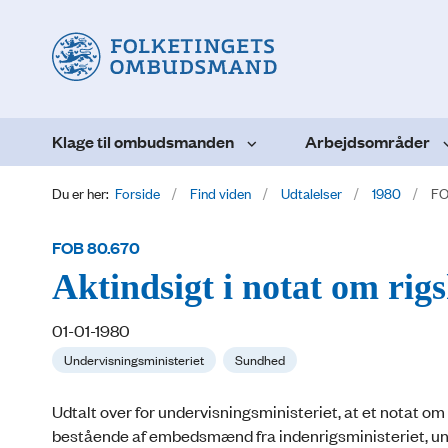
Klage til ombudsmanden
Arbejdsområder
Du er her:
Forside
Find viden
Udtalelser
1980
FO
FOB 80.670
Aktindsigt i notat om rigs
01-01-1980
Undervisningsministeriet
Sundhed
Udtalt over for undervisningsministeriet, at et notat om
bestående af embedsmænd fra indenrigsministeriet, und