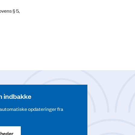
vens § 5,
din indbakke
å automatiske opdateringer fra
yheder