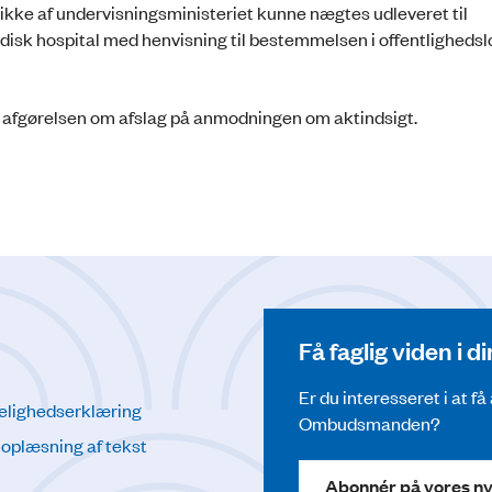
, ikke af undervisningsministeriet kunne nægtes udleveret til
sk hospital med henvisning til bestemmelsen i offentlighedslo
eje afgørelsen om afslag på anmodningen om aktindsigt.
Få faglig viden i 
Er du interesseret i at f
elighedserklæring
Ombudsmanden?
l oplæsning af tekst
Abonnér på vores n