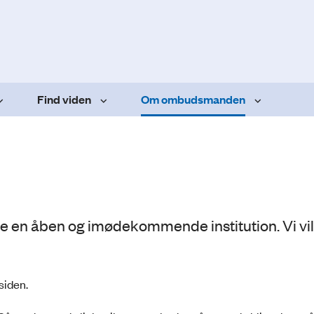
Find viden
Om ombudsmanden
en åben og imødekommende institution. Vi vil
siden.