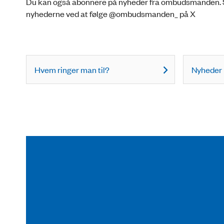
Du kan også abonnere på nyheder fra ombudsmanden. Så m
nyhederne ved at følge @ombudsmanden_ på X
Hvem ringer man til?
Nyheder