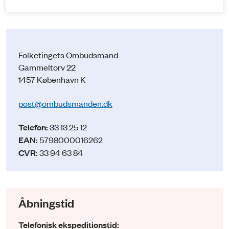
Folketingets Ombudsmand
Gammeltorv 22
1457 København K
post@ombudsmanden.dk
Telefon:
33 13 25 12
EAN:
5798000016262
CVR:
33 94 63 84
Åbningstid
Telefonisk ekspeditionstid: