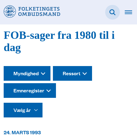
FOB-sager fra 1980 til i
dag
Myndighed
Ressort
Emneregister
24. MARTS 1993