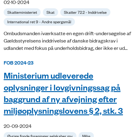
02-10-2024
Skatteministeriet
Skat
Skatter 72.2 - Inddrivelse
International ret 9 - Andre spørgsmål
Ombudsmanden iværksatte en egen drift-undersøgelse af
Gældsstyrelsens inddrivelse af danske bidragskrav i
udlandet med fokus på underholdsbidrag, der ikke er ud...
FOB 2024-23
Ministerium udleverede
oplysninger i lovgivningssag på
baggrund af ny afvejning efter
miljøoplysningslovens § 2, stk. 3
20-09-2024
Øvrige fonde foreninger selskaber mv.
Miljø