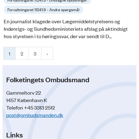
Forvaltningsret 11241.9 - Andre spørgsmål
En journalist klagede over Lægemiddelstyrelsens og
Indenrigs- og Sund­heds­ministeriets afslag på aktindsigt
hos styrelsen i to høringssvar, der var sendt til D...
1
2
3
Folketingets Ombudsmand
Gammeltorv 22
1457 København K
Telefon +45 3313 2512
post@ombudsmanden.dk
Links