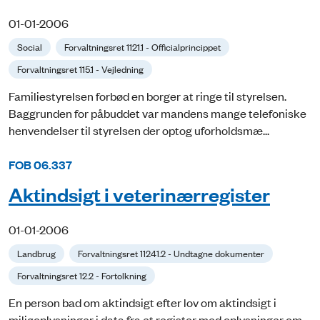
01-01-2006
Social
Forvaltningsret 1121.1 - Officialprincippet
Forvaltningsret 115.1 - Vejledning
Familiestyrelsen forbød en borger at ringe til styrelsen.
Baggrunden for påbuddet var mandens mange telefoniske
henvendelser til styrelsen der optog uforholdsmæ...
FOB 06.337
Aktindsigt i veterinærregister
01-01-2006
Landbrug
Forvaltningsret 11241.2 - Undtagne dokumenter
Forvaltningsret 12.2 - Fortolkning
En person bad om aktindsigt efter lov om aktindsigt i
miljøoplysninger i data fra et register med oplysninger om