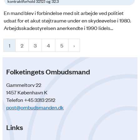
kontraktforhold 3212.1 og 32.3
En mand blev i forbindelse med sit arbejde ved politiet
udsat for et akut støjtraume under en skydeøvelse i 1980.
Arbejdsskadestyrelsen anerkendte i 1990 lidels...
1
2
3
4
5
Folketingets Ombudsmand
Gammeltorv 22
1457 København K
Telefon +45 3313 2512
post@ombudsmanden.dk
Links