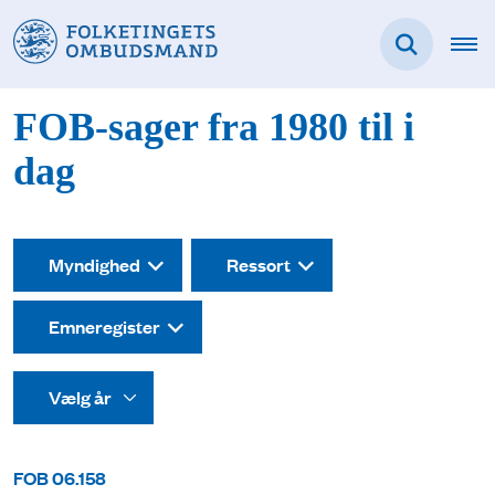
FOB-sager fra 1980 til i
dag
Myndighed
Ressort
Emneregister
FOB 06.158