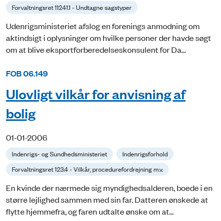
Forvaltningsret 11241.1 - Undtagne sagstyper
Udenrigsministeriet afslog en forenings anmodning om
aktindsigt i oplysninger om hvilke personer der havde søgt
om at blive eksportforberedelseskonsulent for Da...
FOB 06.149
Ulovligt vilkår for anvisning af
bolig
01-01-2006
Indenrigs- og Sundhedsministeriet
Indenrigsforhold
Forvaltningsret 123.4 - Vilkår, procedurefordrejning m.v.
En kvinde der nærmede sig myndighedsalderen, boede i en
større lejlighed sammen med sin far. Datteren ønskede at
flytte hjemmefra, og faren udtalte ønske om at...