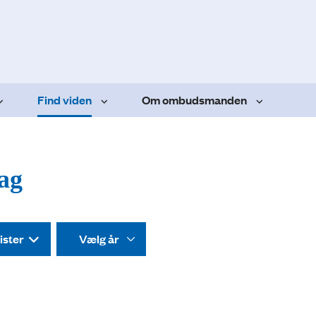
Find viden
Om ombudsmanden
dag
ister