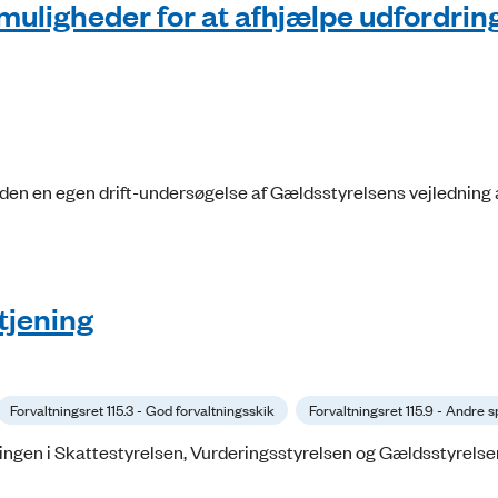
uligheder for at afhjælpe udfordrin
en en egen drift-undersøgelse af Gældsstyrelsens vejledning 
tjening
Forvaltningsret 115.3 - God forvaltningsskik
Forvaltningsret 115.9 - Andre 
gen i Skattestyrelsen, Vurderingsstyrelsen og Gældsstyrelsen