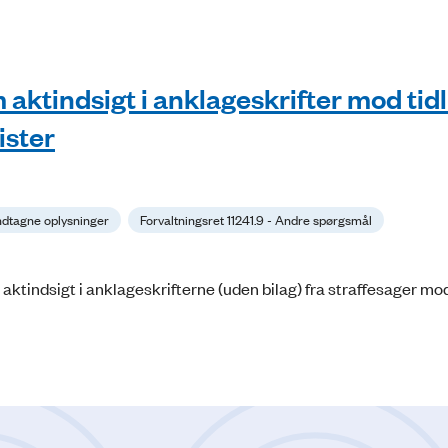
m aktindsigt i anklageskrifter mod tid
ister
Undtagne oplysninger
Forvaltningsret 11241.9 - Andre spørgsmål
aktindsigt i anklageskrifterne (uden bilag) fra straffesager mo