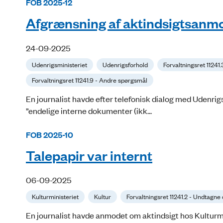
FOB 2025-12
Afgrænsning af aktindsigtsanmo
24-09-2025
Udenrigsministeriet
Udenrigsforhold
Forvaltningsret 11241
Forvaltningsret 11241.9 - Andre spørgsmål
En journalist havde efter telefonisk dialog med Udenrig
”endelige interne dokumenter (ikk...
FOB 2025-10
Talepapir var internt
06-09-2025
Kulturministeriet
Kultur
Forvaltningsret 11241.2 - Undtagn
En journalist havde anmodet om aktindsigt hos Kulturmin