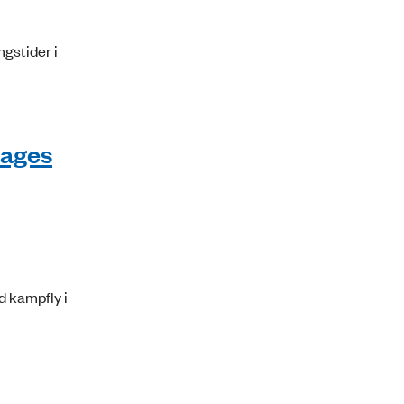
gstider i
tages
d kampfly i