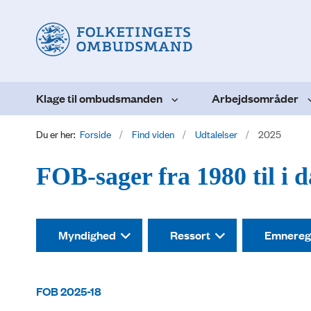
Klage til ombudsmanden
Arbejdsområder
Du er her:
Forside
Find viden
Udtalelser
2025
FOB-sager fra 1980 til i 
Myndighed
Ressort
Emnereg
FOB 2025-18