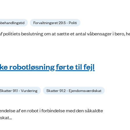
gsbehandlingstid
Forvaltningsret 29.5 - Politi
politiets beslutning om at sætte et antal våbensager i bero, 
 robotløsning førte til fejl
Skatter 91.1 - Vurdering
Skatter 91.2 - Ejendomsværdiskat
else af en robot i forbindelse med den såkaldte
skat...