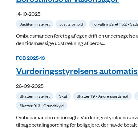
14-10-2025
Justitsministeriet
Justitsforhold
Forvaltningsret 115.2 - Sa
Ombudsmanden foretog af egen drift en undersøgelse af 
den tidsmæssige udstrækning af beros...
FOB 2025-13
Vurderingsstyrelsens automatiske
26-09-2025
Skatteministeriet
Skat
Skatter 1.9 - Andre spørgsmål
Skatter 91.3 - Grundskyld
Ombudsmanden undersøgte Vurderingsstyrelsens anvend
tilbagebetalingsordning for boligejere, der havde betalt 