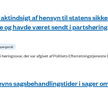
ktindsigt af hensyn til statens sikk
de og havde været sendt i partshøring
 spørgsmål
i høringssvar, der var afgivet af Politiets Efterretningstjeneste
ævns sagsbehandlingstider i sager o