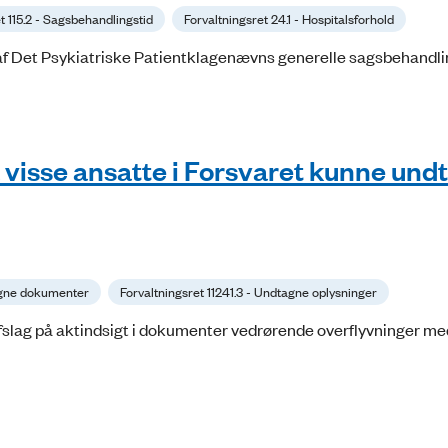
t 115.2 - Sagsbehandlingstid
Forvaltningsret 24.1 - Hospitalsforhold
f Det Psykiatriske Patientklagenævns generelle sagsbehandlin
visse ansatte i Forsvaret kunne und
tagne dokumenter
Forvaltningsret 11241.3 - Undtagne oplysninger
 afslag på aktindsigt i dokumenter vedrørende overflyvninger me