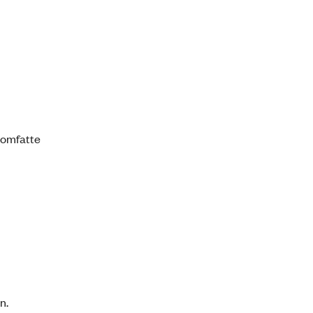
t omfatte
n.