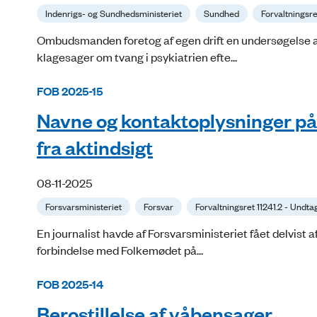
Indenrigs- og Sundhedsministeriet
Sundhed
Forvaltningsre
Ombudsmanden foretog af egen drift en undersøgelse a
klagesager om tvang i psykiatrien efte...
FOB 2025-15
Navne og kontaktoplysninger på 
fra aktindsigt
08-11-2025
Forsvarsministeriet
Forsvar
Forvaltningsret 11241.2 - Und
En journalist havde af Forsvarsministeriet fået delvist
forbindelse med Folkemødet på...
FOB 2025-14
Berostillelse af våbensager