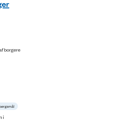
ger
af borgere
spørgsmål
 i