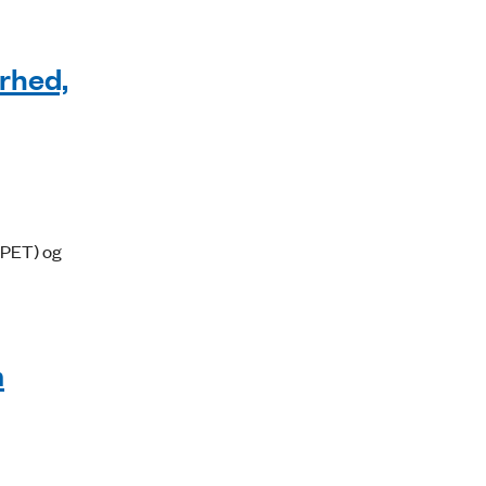
erhed,
 (PET) og
m