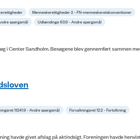
erettigheder
Menneskerettigheder 2 - FN-menneskeretskonventioner
Andre spørgsmål
Udlændinge 63.9 - Andre spørgsmål
søg i Center Sandholm. Besøgene blev gennemført sammen m
edsloven
ningsret 11241.9 - Andre spørgsmål
Forvaltningsret 12.2 - Fortolkning
ing havde givet afslag på aktindsigt. Foreningen havde henvist 