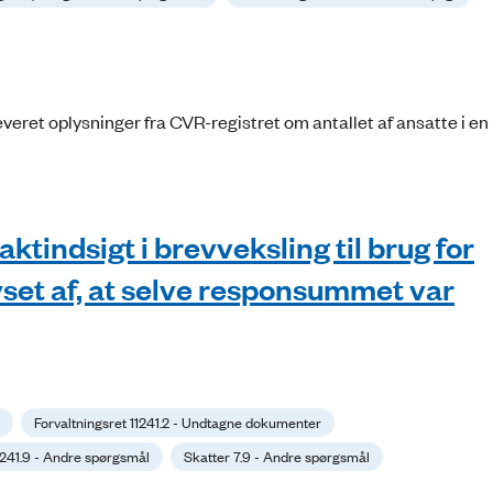
veret oplysninger fra CVR-registret om antallet af ansatte i e
indsigt i brevveksling til brug for
yset af, at selve responsummet var
Forvaltningsret 11241.2 - Undtagne dokumenter
11241.9 - Andre spørgsmål
Skatter 7.9 - Andre spørgsmål