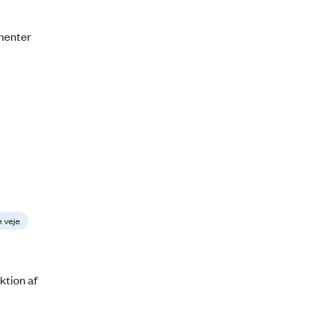
umenter
e veje
ktion af