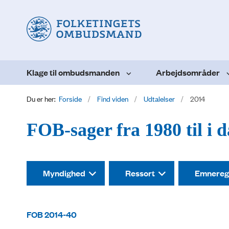
Klage til ombudsmanden
Arbejdsområder
Du er her:
Forside
Find viden
Udtalelser
2014
FOB-sager fra 1980 til i 
Myndighed
Ressort
Emnereg
FOB 2014-40