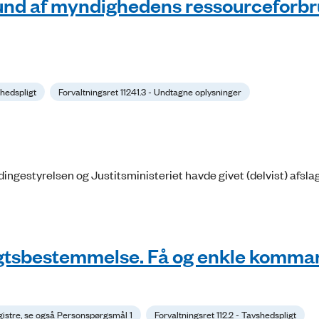
rund af myndighedens ressourceforbr
shedspligt
Forvaltningsret 11241.3 - Undtagne oplysninger
ngestyrelsen og Justitsministeriet havde givet (delvist) afsla
igtsbestemmelse. Få og enkle komm
egistre, se også Personspørgsmål 1
Forvaltningsret 112.2 - Tavshedspligt