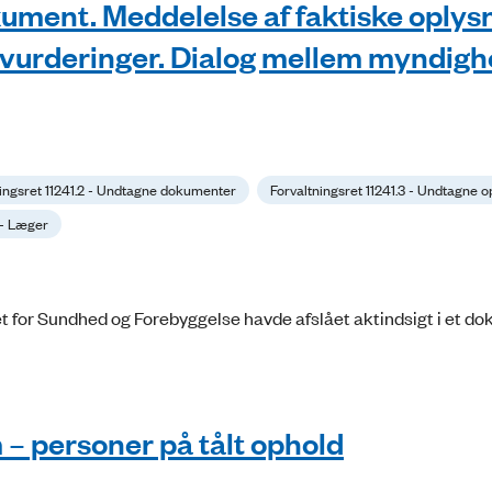
okument. Meddelelse af faktiske oplys
e vurderinger. Dialog mellem myndigh
ningsret 11241.2 - Undtagne dokumenter
Forvaltningsret 11241.3 - Undtagne o
 - Læger
t for Sundhed og Forebyggelse havde afslået aktindsigt i et d
– personer på tålt ophold