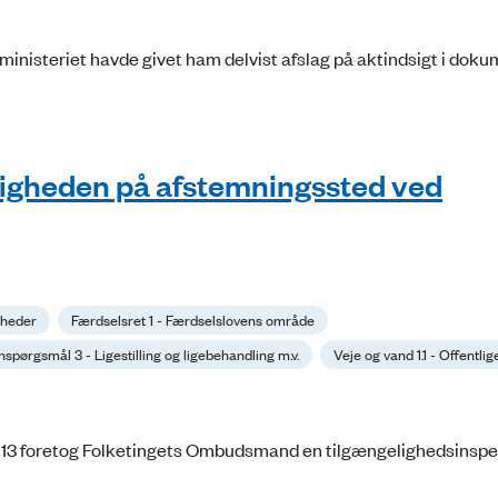
ministeriet havde givet ham delvist afslag på aktindsigt i dok
ligheden på afstemningssted ved
gheder
Færdselsret 1 - Færdselslovens område
spørgsmål 3 - Ligestilling og ligebehandling m.v.
Veje og vand 1.1 - Offentlig
13 foretog Folketingets Ombudsmand en tilgængelighedsinspe