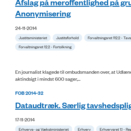
Afslag på meroffentlighed på g
Anonymisering
24-11-2014
Justitsministeriet
Justitsforhold
Forvaltningsret 112.2 - Tav
Forvaltningsret 12.2 - Fortolkning
En journalist klagede til ombudsmanden over, at Udlændi
aktindsigt i mindst 600 sager,...
FOB 2014-32
Dataudtræk. Særlig tavshedspl
17-11-2014
Erhvervs- og Vækstministeriet
Erhverv
Erhvervsret 1.1 - R