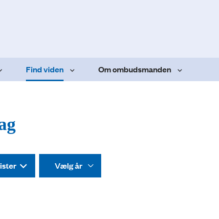
Find viden
Om ombudsmanden
dag
ister