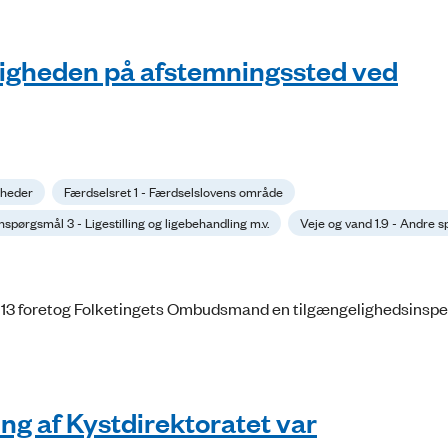
ligheden på afstemningssted ved
gheder
Færdselsret 1 - Færdselslovens område
spørgsmål 3 - Ligestilling og ligebehandling m.v.
Veje og vand 1.9 - Andre 
13 foretog Folketingets Ombudsmand en tilgængelighedsinspe
g af Kystdirektoratet var