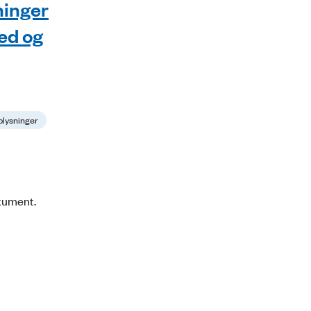
ninger
ed og
plysninger
okument.