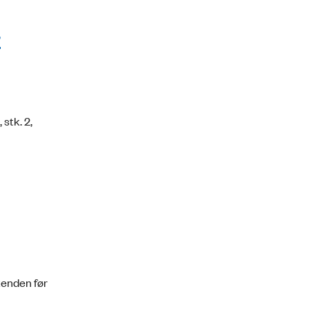
r
stk. 2,
kenden før