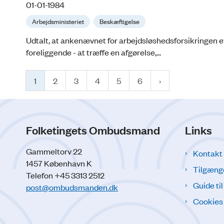
01-01-1984
Arbejdsministeriet
Beskæftigelse
Udtalt, at ankenævnet for arbejdsløshedsforsikringen ef
foreliggende - at træffe en afgørelse,...
1
2
3
4
5
6
Folketingets Ombudsmand
Links
Gammeltorv 22
Kontakt
1457 København K
Tilgæng
Telefon +45 3313 2512
Guide ti
post@ombudsmanden.dk
Cookies