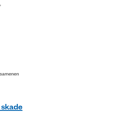
f
eksamenen
l skade