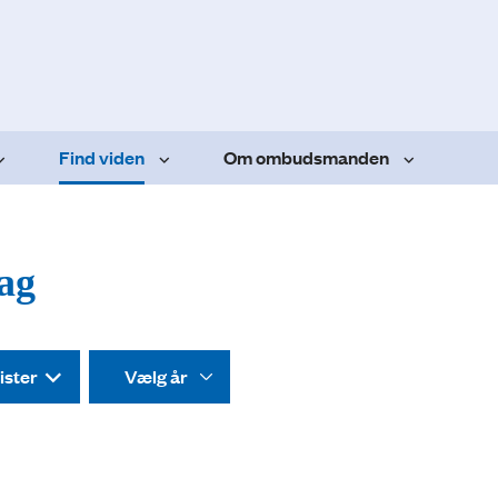
Find viden
Om ombudsmanden
dag
ister