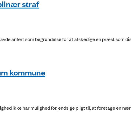
linær straf
 havde anført som begrundelse for at afskedige en præst som di
arum kommune
hed ikke har mulighed for, endsige pligt til, at foretage en n