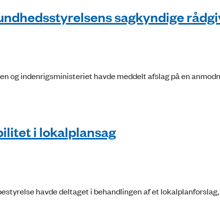
f sundhedsstyrelsens sagkyndige rådg
elsen og indenrigsministeriet havde meddelt afslag på en anmod
litet i lokalplansag
tyrelse havde deltaget i behandlingen af et lokalplanforslag,