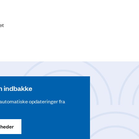
et
din indbakke
å automatiske opdateringer fra
yheder