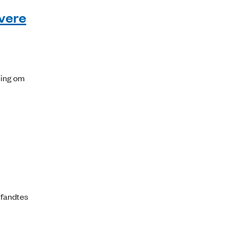
ivere
ning om
 fandtes