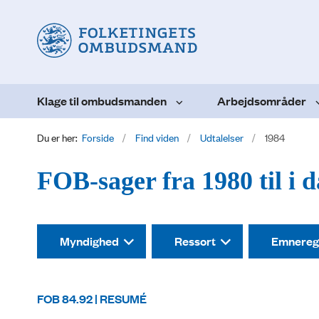
Klage til ombudsmanden
Arbejdsområder
Du er her:
Forside
Find viden
Udtalelser
1984
FOB-sager fra 1980 til i 
Myndighed
Ressort
Emnereg
FOB 84.92 | RESUMÉ