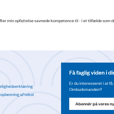
ter min opfattelse savnede kompetence til - i et tilfælde som d
Få faglig viden i 
Er du interesseret i at f
elighedserklæring
Ombudsmanden?
l oplæsning af tekst
Abonnér på vores n