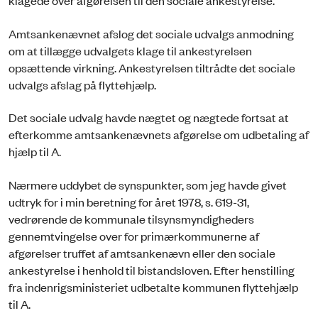
klagede over afgørelsen til den sociale ankestyrelse.
Amtsankenævnet afslog det sociale udvalgs anmodning
om at tillægge udvalgets klage til ankestyrelsen
opsættende virkning. Ankestyrelsen tiltrådte det sociale
udvalgs afslag på flyttehjælp.
Det sociale udvalg havde nægtet og nægtede fortsat at
efterkomme amtsankenævnets afgørelse om udbetaling af
hjælp til A.
Nærmere uddybet de synspunkter, som jeg havde givet
udtryk for i min beretning for året 1978, s. 619-31,
vedrørende de kommunale tilsynsmyndigheders
gennemtvingelse over for primærkommunerne af
afgørelser truffet af amtsankenævn eller den sociale
ankestyrelse i henhold til bistandsloven. Efter henstilling
fra indenrigsministeriet udbetalte kommunen flyttehjælp
til A.