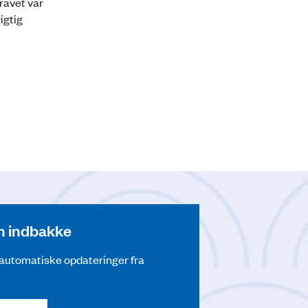
kravet var
igtig
din indbakke
å automatiske opdateringer fra