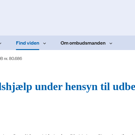
Find viden
Om ombudsmanden
B nr. 80.686
dshjælp under hensyn til udbe