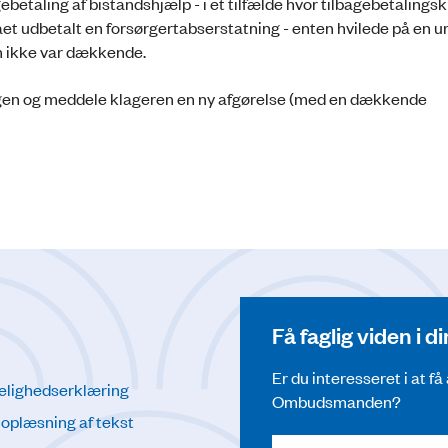
ebetaling af bistandshjælp - i et tilfælde hvor tilbagebetalings
t udbetalt en forsørgertabserstatning - enten hvilede på en ur
om ikke var dækkende.
sagen og meddele klageren en ny afgørelse (med en dækkende
Få faglig viden i 
Er du interesseret i at f
elighedserklæring
Ombudsmanden?
l oplæsning af tekst