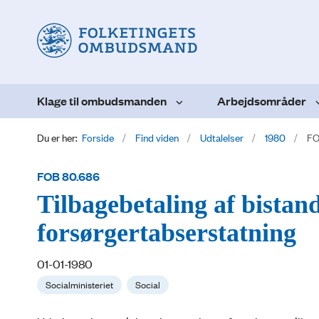
Klage til ombudsmanden
Arbejdsområder
Du er her:
Forside
Find viden
Udtalelser
1980
FO
FOB 80.686
Tilbagebetaling af bistan
forsørgertabserstatning
01-01-1980
Socialministeriet
Social