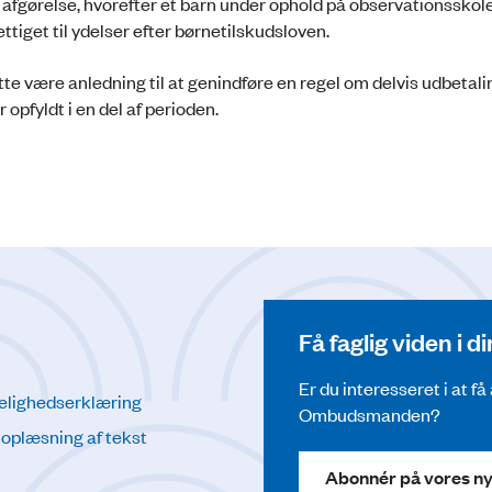
 afgørelse, hvorefter et barn under ophold på observationsskole
ettiget til ydelser efter børnetilskudsloven.
tte være anledning til at genindføre en regel om delvis udbetali
 opfyldt i en del af perioden.
Få faglig viden i 
Er du interesseret i at f
elighedserklæring
Ombudsmanden?
l oplæsning af tekst
Abonnér på vores n