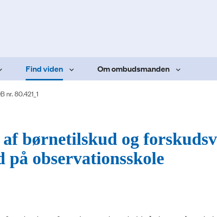
Find viden
Om ombudsmanden
B nr. 80.421_1
af børnetilskud og forskudsv
 på observationsskole