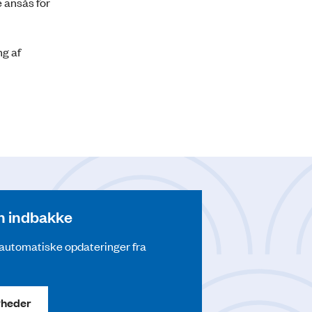
 ansås for
ng af
din indbakke
å automatiske opdateringer fra
yheder