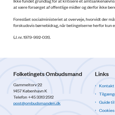
Ikke fundet grundlag for at kritisere et amtsankenævns
at være forsørget af offentlige midler og derfor ikke ber
Foreslået socialministeriet at overveje, hvorvidt der må
forskudsvis børnebidrag, når betingelserne herfor kun er
(J. nr. 1979-992-031).
Folketingets Ombudsmand
Links
Gammeltorv 22
Kontakt
1457 København K
Tilgæng
Telefon +45 3313 2512
Guide ti
post@ombudsmanden.dk
Cookies