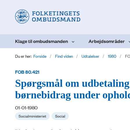
Klage til ombudsmanden
Arbejdsområder
Du er her:
Forside
Find viden
Udtalelser
1980
FO
FOB 80.421
Spørgsmål om udbetaling 
børnebidrag under ophold
01-01-1980
Socialministeriet
Social