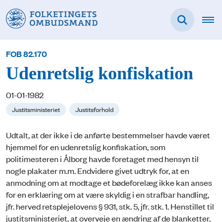
FOB 82.170
Udenretslig konfiskation
01-01-1982
Justitsministeriet
Justitsforhold
Udtalt, at der ikke i de anførte bestemmelser havde været
hjemmel for en udenretslig konfiskation, som
politimesteren i Ålborg havde foretaget med hensyn til
nogle plakater m.m. Endvidere givet udtryk for, at en
anmodning om at modtage et bødeforelæg ikke kan anses
for en erklæring om at være skyldig i en strafbar handling,
jfr. herved retsplejelovens § 931, stk. 5, jfr. stk. 1. Henstillet til
justitsministeriet, at overveje en ændring af de blanketter,