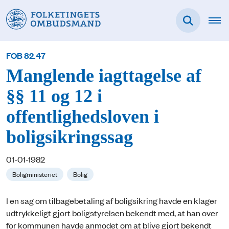
FOB 82.47
Manglende iagttagelse af
§§ 11 og 12 i
offentlighedsloven i
boligsikringssag
01-01-1982
Boligministeriet
Bolig
I en sag om tilbagebetaling af boligsikring havde en klager
udtrykkeligt gjort boligstyrelsen bekendt med, at han over
for kommunen havde anmodet om at blive gjort bekendt