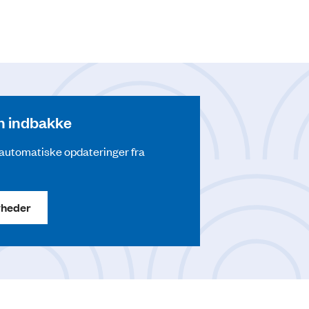
din indbakke
å automatiske opdateringer fra
yheder