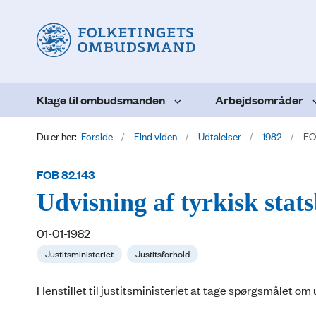
Klage til ombudsmanden
Arbejdsområder
Du er her:
Forside
Find viden
Udtalelser
1982
FO
FOB 82.143
Udvisning af tyrkisk stat
01-01-1982
Justitsministeriet
Justitsforhold
Henstillet til justitsministeriet at tage spørgsmålet om 