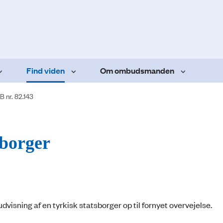
Find viden
Om ombudsmanden
B nr. 82.143
sborger
udvisning af en tyrkisk statsborger op til fornyet overvejelse.