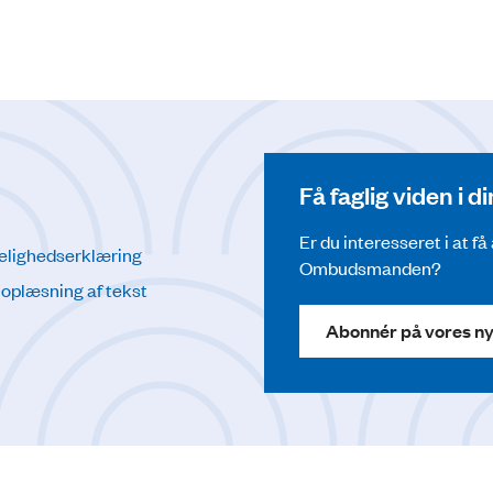
Få faglig viden i 
Er du interesseret i at f
elighedserklæring
Ombudsmanden?
l oplæsning af tekst
Abonnér på vores n