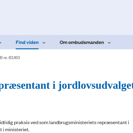
Find viden
Om ombudsmanden
B nr. 83.163
præsentant i jordlovsudvalge
idtidig praksis ved som landbrugsministeriets repræsentant i
 i ministeriet.