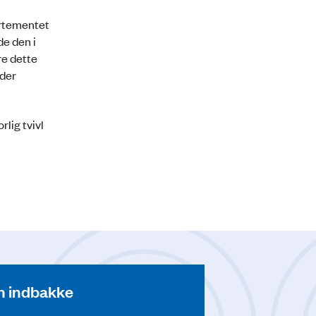
partementet
de den i
re dette
 der
lig tvivl
din indbakke