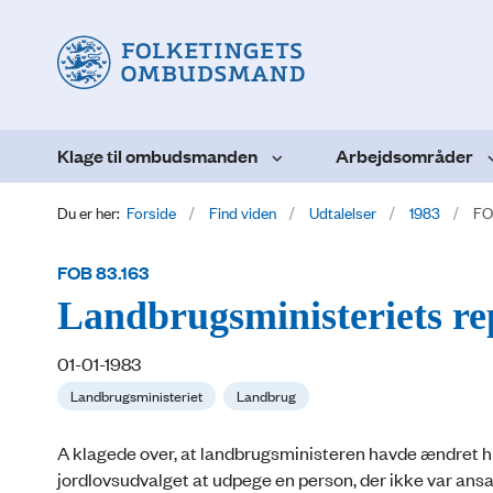
Klage til ombudsmanden
Arbejdsområder
Du er her:
Forside
Find viden
Udtalelser
1983
FO
FOB 83.163
Landbrugsministeriets re
01-01-1983
Landbrugsministeriet
Landbrug
A klagede over, at landbrugsministeren havde ændret h
jordlovsudvalget at udpege en person, der ikke var ansat