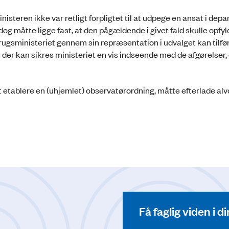
ministeren ikke var retligt forpligtet til at udpege en ansat i de
og måtte ligge fast, at den pågældende i givet fald skulle opfyl
rugsministeriet gennem sin repræsentation i udvalget kan tilfø
 der kan sikres ministeriet en vis indseende med de afgørelser,
 etablere en (uhjemlet) observatørordning, måtte efterlade alvor
Få faglig viden i 