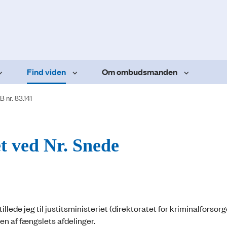
Find viden
Om ombudsmanden
 nr. 83.141
et ved Nr. Snede
llede jeg til justitsministeriet (direktoratet for kriminalforsorg
en af fængslets afdelinger.