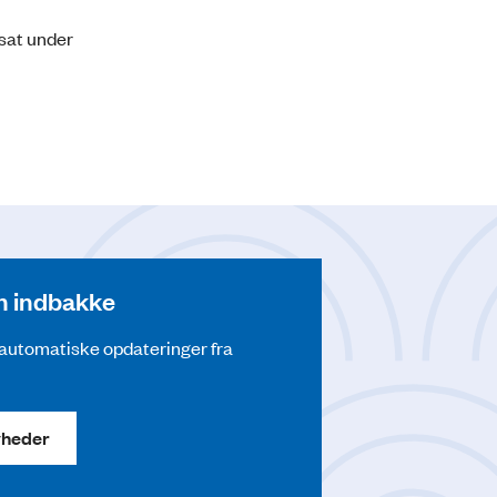
sat under
din indbakke
å automatiske opdateringer fra
yheder