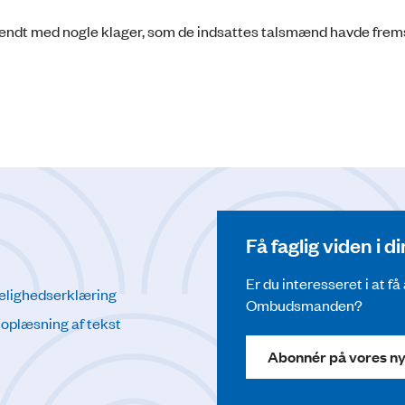
kendt med nogle klager, som de indsattes talsmænd havde frem
Få faglig viden i 
Er du interesseret i at f
elighedserklæring
Ombudsmanden?
l oplæsning af tekst
Abonnér på vores n