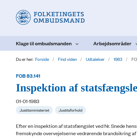
Klage til ombudsmanden
Arbejdsområder
Du er her:
Forside
Find viden
Udtalelser
1983
FOB
FOB 83.141
Inspektion af statsfængsl
01-01-1983
Justitsministeriet
Justitsforhold
Efter en inspektion af statsfængslet ved Nr. Snede hensti
fremskynde overvejelserne vedrørende brandsikring af 