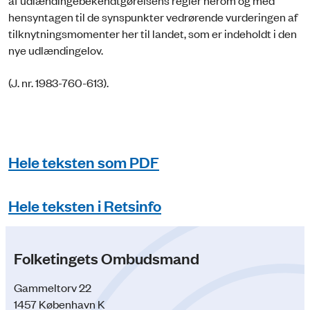
af udlændingebekendtgørelsens regler herom og med
hensyntagen til de synspunkter vedrørende vurderingen af
tilknytningsmomenter her til landet, som er indeholdt i den
nye udlændingelov.
(J. nr. 1983-760-613).
Hele teksten som PDF
Hele teksten i Retsinfo
Folketingets Ombudsmand
Gammeltorv 22
1457 København K