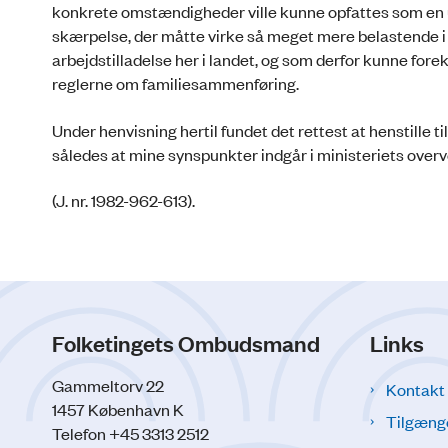
konkrete omstændigheder ville kunne opfattes som en ur
skærpelse, der måtte virke så meget mere belastende i b
arbejdstilladelse her i landet, og som derfor kunne f
reglerne om familiesammenføring.
Under henvisning hertil fundet det rettest at henstille ti
således at mine synspunkter indgår i ministeriets overv
(J. nr. 1982-962-613).
Folketingets Ombudsmand
Links
Gammeltorv 22
Kontakt
1457 København K
Tilgæng
Telefon +45 3313 2512