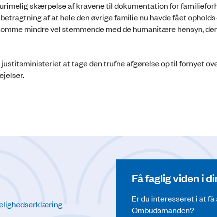
imelig skærpelse af kravene til dokumentation for familieforh
etragtning af at hele den øvrige familie nu havde fået opholds
orekomme mindre vel stemmende med de humanitære hensyn, der 
l justitsministeriet at tage den trufne afgørelse op til fornyet ov
ejelser.
Få faglig viden i 
Er du interesseret i at f
elighedserklæring
Ombudsmanden?