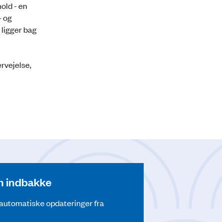
old - en
- og
ligger bag
ervejelse,
din indbakke
å automatiske opdateringer fra