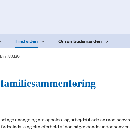
Find viden
Om ombudsmanden
B nr. 83.120
 familiesammenføring
dlændings ansøgning om opholds- og arbejdstilladelse med henvisn
 fødselsdata og skoleforhold af den pågældende under henvisni