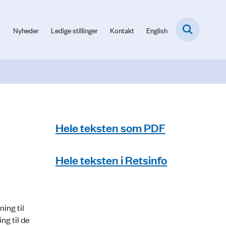
Nyheder
Ledige stillinger
Kontakt
English
Hele teksten som PDF
Hele teksten i Retsinfo
ing til
ng til de