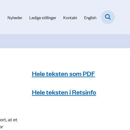
Nyheder
Ledige stillinger
Kontakt
English
Hele teksten som PDF
Hele teksten i Retsinfo
rt, at et
or