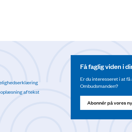
Få faglig viden i 
Er du interesseret i at f
elighedserklæring
Ombudsmanden?
l oplæsning af tekst
Abonnér på vores n