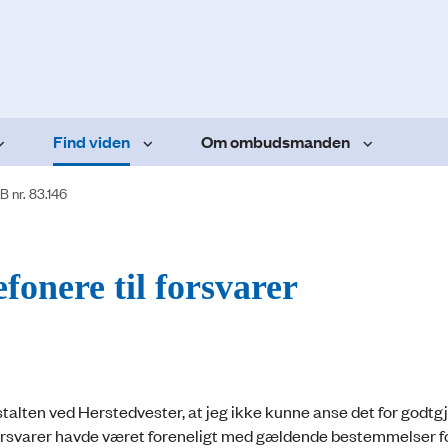
Find viden
Om ombudsmanden
B nr. 83.146
efonere til forsvarer
stalten ved Herstedvester, at jeg ikke kunne anse det for godtgjo
 sin forsvarer havde været foreneligt med gældende bestemmelser f