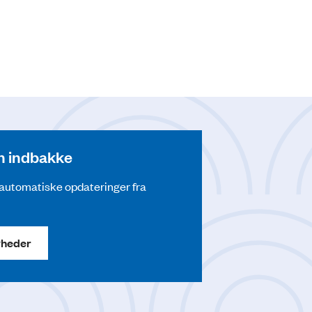
din indbakke
å automatiske opdateringer fra
yheder