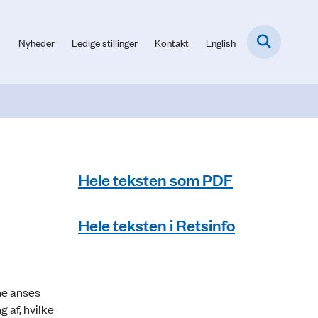
Nyheder
Ledige stillinger
Kontakt
English
Hele teksten som PDF
Hele teksten i Retsinfo
nne anses
 af, hvilke