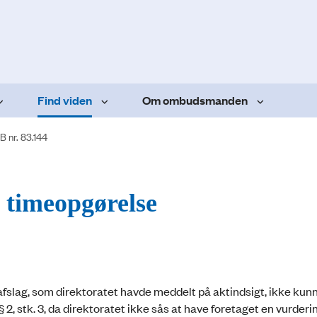
Find viden
Om ombudsmanden
B nr. 83.144
s timeopgørelse
t afslag, som direktoratet havde meddelt på aktindsigt, ikke ku
, stk. 3, da direktoratet ikke sås at have foretaget en vurdering