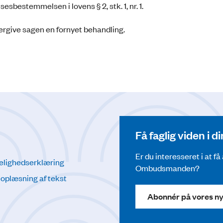
sbestemmelsen i lovens § 2, stk. 1, nr. 1.
ndergive sagen en fornyet behandling.
Få faglig viden i 
Er du interesseret i at f
elighedserklæring
Ombudsmanden?
l oplæsning af tekst
Abonnér på vores n