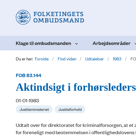
Klage til ombudsmanden
Arbejdsområder
Du er her:
Forside
Find viden
Udtalelser
1983
FO
FOB 83.144
Aktindsigt i forhørsleder
01-01-1983
Justitsministeriet
Justitsforhold
Udtalt over for direktoratet for kriminalforsorgen, at e
for foreneligt med bestemmelsen i offentlighedslovens § 2