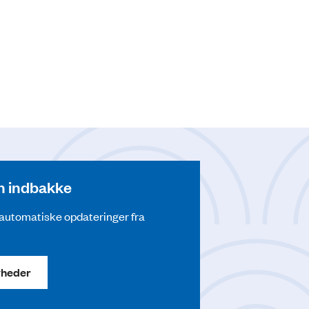
din indbakke
å automatiske opdateringer fra
yheder