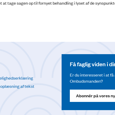
et at tage sagen op til fornyet behandling i lyset af de synspunkte
Få faglig viden i 
Er du interesseret i at f
elighedserklæring
Ombudsmanden?
l oplæsning af tekst
Abonnér på vores n