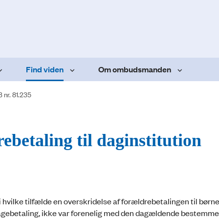
Find viden
Om ombudsmanden
 nr. 81.235
ebetaling til daginstitution
i hvilke tilfælde en overskridelse af forældrebetalingen til børn
agebetaling, ikke var forenelig med den dagældende bestemmel