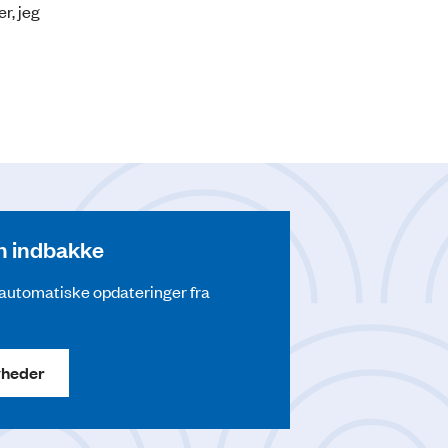
r, jeg
din indbakke
å automatiske opdateringer fra
yheder