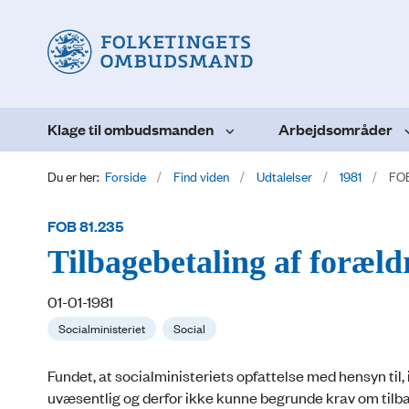
Klage til ombudsmanden
Arbejdsområder
Du er her:
Forside
Find viden
Udtalelser
1981
FOB
FOB 81.235
Tilbagebetaling af forældr
01-01-1981
Socialministeriet
Social
Fundet, at socialministeriets opfattelse med hensyn til, 
uvæsentlig og derfor ikke kunne begrunde krav om tilb