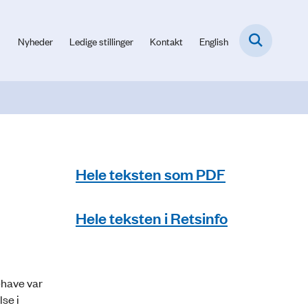
Nyheder
Ledige stillinger
Kontakt
English
Hele teksten som PDF
Hele teksten i Retsinfo
ehave var
se i