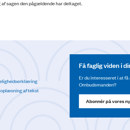
ng af sagen den pågældende har deltaget.
Få faglig viden i 
Er du interesseret i at f
elighedserklæring
Ombudsmanden?
l oplæsning af tekst
Abonnér på vores n