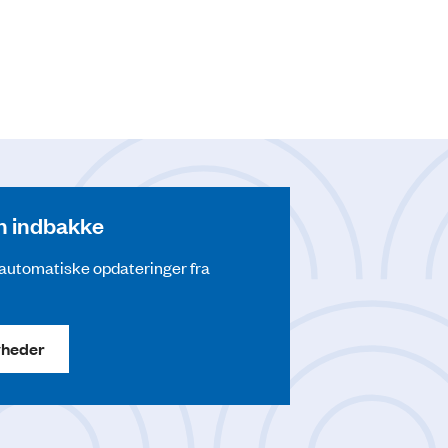
din indbakke
å automatiske opdateringer fra
yheder