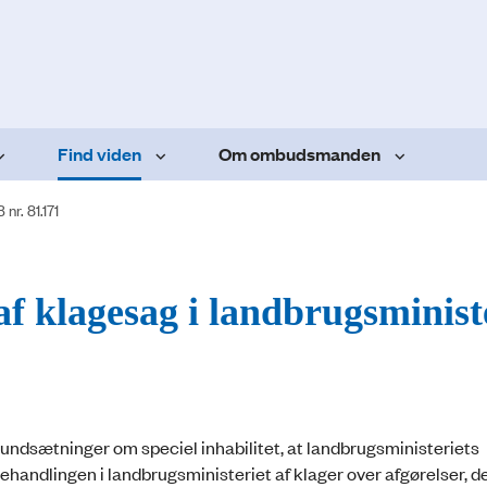
Find viden
Om ombudsmanden
nr. 81.171
af klagesag i landbrugsminist
grundsætninger om speciel inhabilitet, at landbrugsministeriets
dlingen i landbrugsministeriet af klager over afgørelser, der 