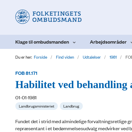
Klage til ombudsmanden
Arbejdsområder
Du er her:
Forside
Find viden
Udtalelser
1981
FOB 
FOB 81.171
Habilitet ved behandling 
01-01-1981
Landbrugsministeriet
Landbrug
Fundet det i strid med almindelige forvaltningsretlige 
repræsentant i et bedømmelsesudvalg medvirker ved behan