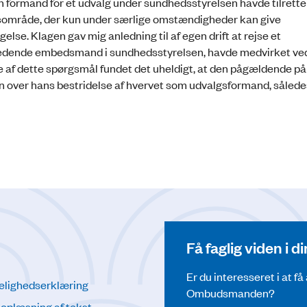
en formand for et udvalg under sundhedsstyrelsen havde tilrette
gsområde, der kun under særlige omstændigheder kan give
e. Klagen gav mig anledning til af egen drift at rejse et
 ledende embedsmand i sundhedsstyrelsen, havde medvirket ve
lse af dette spørgsmål fundet det uheldigt, at den pågældende på
 over hans bestridelse af hvervet som udvalgsformand, sålede
Få faglig viden i 
Er du interesseret i at f
elighedserklæring
Ombudsmanden?
l oplæsning af tekst