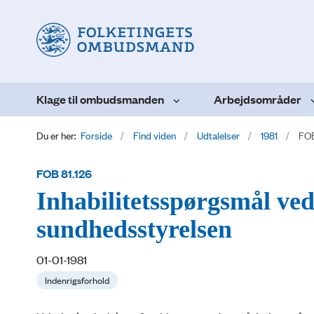
Klage til ombudsmanden
Arbejdsområder
Du er her:
Forside
Find viden
Udtalelser
1981
FOB
FOB 81.126
Inhabilitetsspørgsmål ve
sundhedsstyrelsen
01-01-1981
Indenrigsforhold