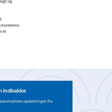
lagt og
d
 styrelsens
s at
din indbakke
å automatiske opdateringer fra