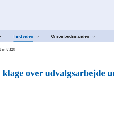
Find viden
Om ombudsmanden
 nr. 81.126
d klage over udvalgsarbejde 