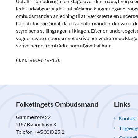
Udtalt - i anledning af en klage over den måde, hvorpå 
ledet udvalgsarbejdet - at sådanne klager udgør et sa
ombudsmanden anledning til at iværksætte en undersøgels
habilitetsspørgsmål, da udvalgsformanden, der var en
styrelsens stillingtagen til klagen. Efter en undersøge
vegne havde underskrevet skrivelser vedrørende klagen
skrivelserne fremtrådte som afgivet af ham.
(J. nr. 1980-679-43).
Folketingets Ombudsmand
Links
Gammeltorv 22
Kontakt
1457 København K
Tilgæng
Telefon +45 3313 2512
Guide ti