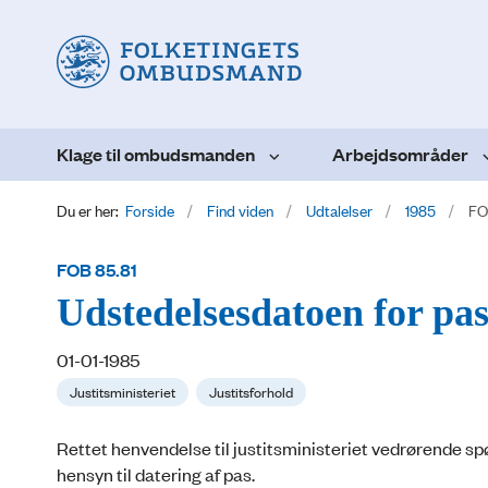
Klage til ombudsmanden
Arbejdsområder
Du er her:
Forside
Find viden
Udtalelser
1985
FO
FOB 85.81
Udstedelsesdatoen for pa
01-01-1985
Justitsministeriet
Justitsforhold
Rettet henvendelse til justitsministeriet vedrørende sp
hensyn til datering af pas.