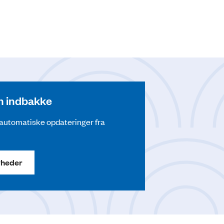
din indbakke
å automatiske opdateringer fra
yheder