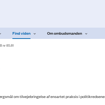
Find viden
Om ombudsmanden
B nr 85.81
s
ørgsmål om tilvejebringelse af ensartet praksis i politikredsen