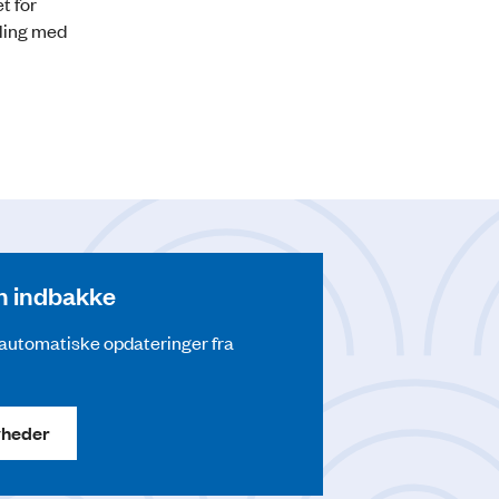
t for
dling med
din indbakke
å automatiske opdateringer fra
yheder