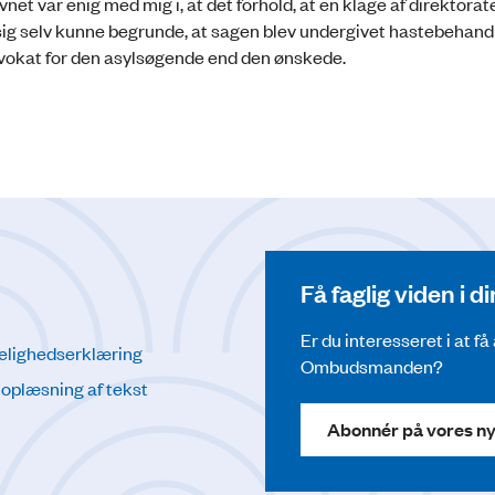
vnet var enig med mig i, at det forhold, at en klage af direktorate
ig selv kunne begrunde, at sagen blev undergivet hastebehan
dvokat for den asylsøgende end den ønskede.
Få faglig viden i 
Er du interesseret i at f
elighedserklæring
Ombudsmanden?
l oplæsning af tekst
Abonnér på vores n