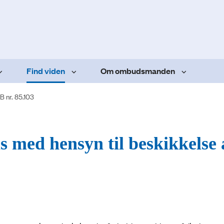
Find viden
Om ombudsmanden
B nr. 85.103
 med hensyn til beskikkelse 