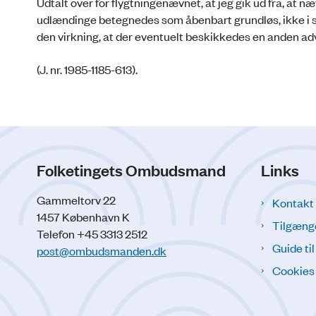
Udtalt over for flygtningenævnet, at jeg gik ud fra, at næ
udlændinge betegnedes som åbenbart grundløs, ikke i s
den virkning, at der eventuelt beskikkedes en anden a
(J. nr. 1985-1185-613).
Folketingets Ombudsmand
Links
Gammeltorv 22
Kontakt
1457 København K
Tilgæng
Telefon +45 3313 2512
Guide ti
post@ombudsmanden.dk
Cookies