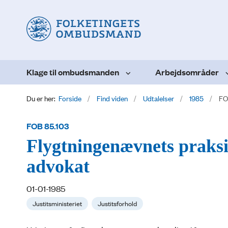
Klage til ombudsmanden
Arbejdsområder
Du er her:
Forside
Find viden
Udtalelser
1985
FO
FOB 85.103
Flygtningenævnets praksis
advokat
01-01-1985
Justitsministeriet
Justitsforhold