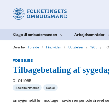
Klage til ombudsmanden
Arbejdsområder
Du er her:
Forside
Find viden
Udtalelser
1985
FO
FOB 85.188
Tilbagebetaling af syged
01-01-1985
Socialministeriet
Social
En sygemeldt lønmodtager havde i en periode drevet 