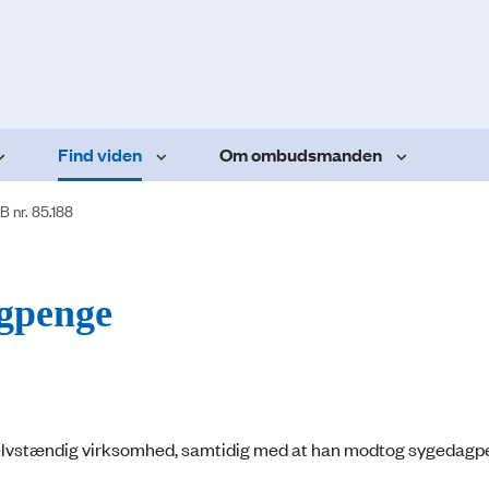
Find viden
Om ombudsmanden
B nr. 85.188
agpenge
selvstændig virksomhed, samtidig med at han modtog sygedagp