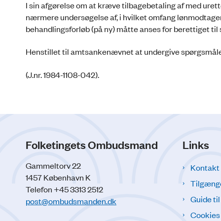
I sin afgørelse om at kræve tilbagebetaling af med u
nærmere undersøgelse af, i hvilket omfang lønmodtagere
behandlingsforløb (på ny) måtte anses for berettiget t
Henstillet til amtsankenævnet at undergive spørgsmåle
(J.nr. 1984-1108-042).
Folketingets Ombudsmand
Links
Gammeltorv 22
Kontakt
1457 København K
Tilgæng
Telefon +45 3313 2512
Guide ti
post@ombudsmanden.dk
Cookies