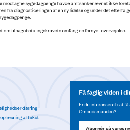
rette modtagne sygedagpenge havde amtsankenævnet ikke foret
n fra diagnosticeringen af en ny lidelse og under det efterføl
il sygedagpenge.
t om tilbagebetalingskravets omfang en fornyet overvejelse.
Få faglig viden i 
Er du interesseret i at f
elighedserklæring
Ombudsmanden?
l oplæsning af tekst
Abonnér på vores n