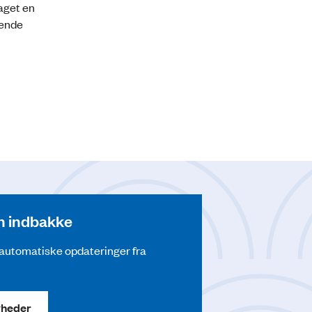
aget en
gende
din indbakke
å automatiske opdateringer fra
yheder