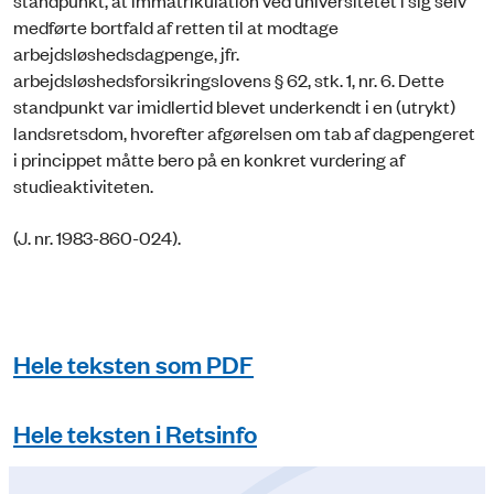
standpunkt, at immatrikulation ved universitetet i sig selv
medførte bortfald af retten til at modtage
arbejdsløshedsdagpenge, jfr.
arbejdsløshedsforsikringslovens § 62, stk. 1, nr. 6. Dette
standpunkt var imidlertid blevet underkendt i en (utrykt)
landsretsdom, hvorefter afgørelsen om tab af dagpengeret
i princippet måtte bero på en konkret vurdering af
studieaktiviteten.
(J. nr. 1983-860-024).
Hele teksten som PDF
Hele teksten i Retsinfo