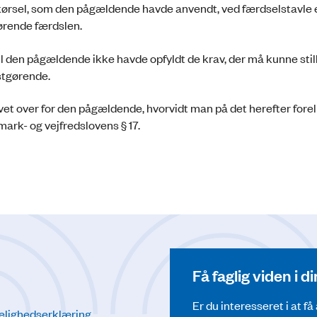
dkørsel, som den pågældende havde anvendt, ved færdselstavle e
ørende færdslen.
 til den pågældende ikke havde opfyldt de krav, der må kunne still
estgørende.
egivet over for den pågældende, hvorvidt man på det herefter for
mark- og vejfredslovens § 17.
Få faglig viden i 
Er du interesseret i at f
elighedserklæring