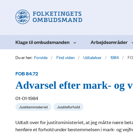
Klage til ombudsmanden
Arbejdsområder
Du er her:
Forside
Find viden
Udtalelser
1984
FO
FOB 84.72
Advarsel efter mark- og v
01-01-1984
Justitsministeriet
Justitsforhold
Udtalt over for justitsministeriet, at jeg måtte nære bet
henføre et forhold under bestemmelsen i mark- og vejfr