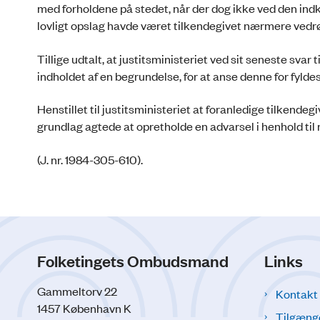
med forholdene på stedet, når der dog ikke ved den in
lovligt opslag havde været tilkendegivet nærmere vedr
Tillige udtalt, at justitsministeriet ved sit seneste svar
indholdet af en begrundelse, for at anse denne for fyld
Henstillet til justitsministeriet at foranledige tilkend
grundlag agtede at opretholde en advarsel i henhold til 
(J. nr. 1984-305-610).
Folketingets Ombudsmand
Links
Gammeltorv 22
Kontakt
1457 København K
Tilgæng