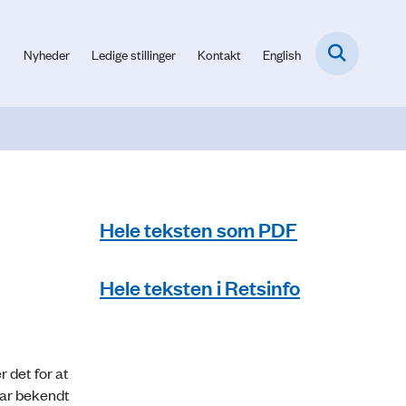
Nyheder
Ledige stillinger
Kontakt
English
Hele teksten som PDF
Hele teksten i Retsinfo
r det for at
var bekendt