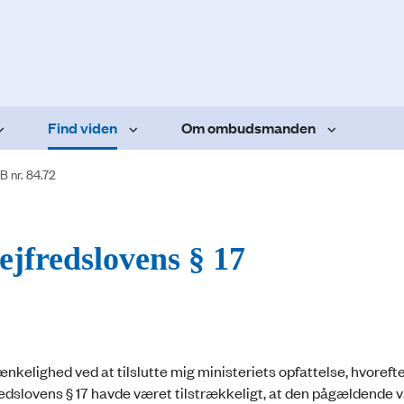
Find viden
Om ombudsmanden
B nr. 84.72
ejfredslovens § 17
ænkelighed ved at tilslutte mig ministeriets opfattelse, hvorefte
edslovens § 17 havde været tilstrækkeligt, at den pågældende 