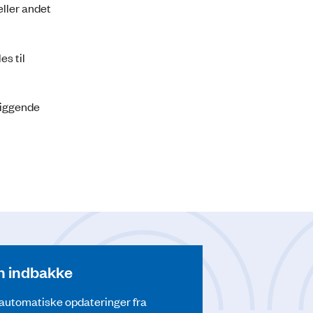
ller andet
es til
eliggende
din indbakke
å automatiske opdateringer fra