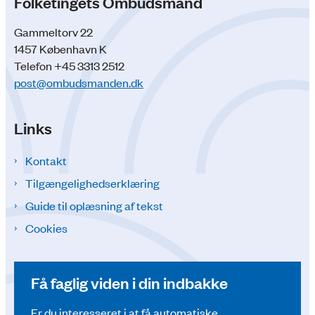
Folketingets Ombudsmand
Gammeltorv 22
1457 København K
Telefon +45 3313 2512
post@ombudsmanden.dk
Links
Kontakt
Tilgængelighedserklæring
Guide til oplæsning af tekst
Cookies
Få faglig viden i din indbakke
Er du interesseret i at få automatiske