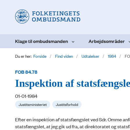
Klage til ombudsmanden
Arbejdsområder
Du er her:
Forside
Find viden
Udtalelser
1984
FO
FOB 84.78
Inspektion af statsfængs
01-01-1984
Justitsministeriet
Justitsforhold
Efter en inspektion af statsfængslet ved Sdr. Omme anfør
statsfængslet, at jeg gik ud fra, at direktoratet og st