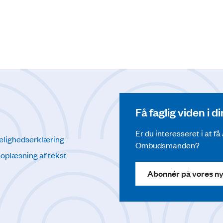
Få faglig viden i 
Er du interesseret i at f
elighedserklæring
Ombudsmanden?
l oplæsning af tekst
Abonnér på vores n