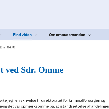
Find viden
Om ombudsmanden
B nr. 84.78
let ved Sdr. Omme
te jeg i en skrivelse til direktoratet for kriminalforsorgen og
atsfængslet var opmærksomme på, at istandsættelse af af delinge