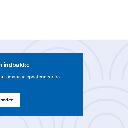
din indbakke
å automatiske opdateringer fra
yheder