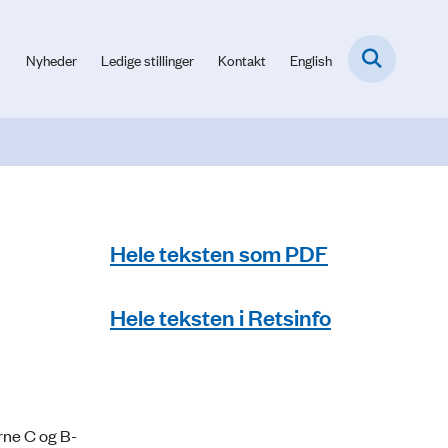
Nyheder
Ledige stillinger
Kontakt
English
Hele teksten som PDF
Hele teksten i Retsinfo
rne C og B-