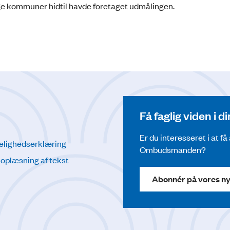
ge kommuner hidtil havde foretaget udmålingen.
Få faglig viden i 
Er du interesseret i at f
elighedserklæring
Ombudsmanden?
l oplæsning af tekst
Abonnér på vores n