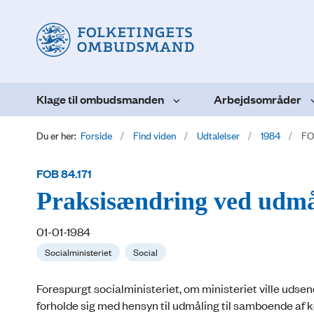
Klage til ombudsmanden
Arbejdsområder
Du er her:
Forside
Find viden
Udtalelser
1984
FOB
FOB 84.171
Praksisændring ved udmå
01-01-1984
Socialministeriet
Social
Forespurgt socialministeriet, om ministeriet ville ud
forholde sig med hensyn til udmåling til samboende af k