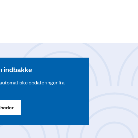
din indbakke
å automatiske opdateringer fra
yheder