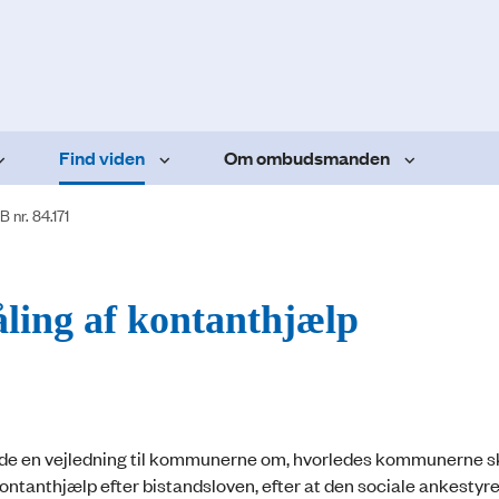
Find viden
Om ombudsmanden
 nr. 84.171
ling af kontanthjælp
sende en vejledning til kommunerne om, hvorledes kommunerne s
ontanthjælp efter bistandsloven, efter at den sociale ankestyr