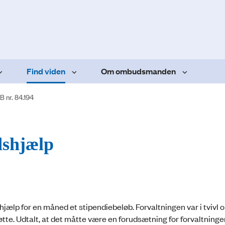
Find viden
Om ombudsmanden
B nr. 84.194
dshjælp
jælp for en måned et stipendiebeløb. Forvaltningen var i tvivl 
øtte. Udtalt, at det måtte være en forudsætning for forvaltning