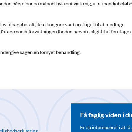
r den pågældende måned, hvis det viste sig, at stipendiebeløbe
lev tilbagebetalt, ikke længere var berettiget til at modtage
fritage socialforvaltningen for den nævnte pligt til at foretage 
undergive sagen en fornyet behandling.
Få faglig viden i 
Er du interesseret i at f
elighedserklæring