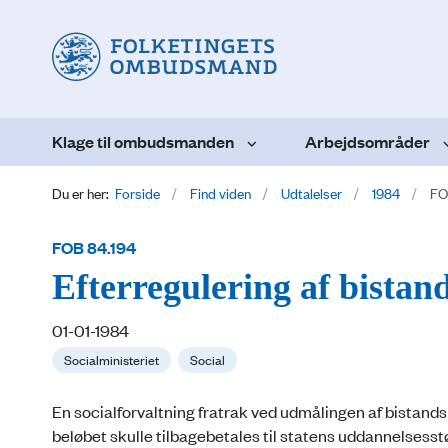
Klage til ombudsmanden
Arbejdsområder
Du er her:
Forside
Find viden
Udtalelser
1984
FO
FOB 84.194
Efterregulering af bistan
01-01-1984
Socialministeriet
Social
En socialforvaltning fratrak ved udmålingen af bistandsh
beløbet skulle tilbagebetales til statens uddannelsesst