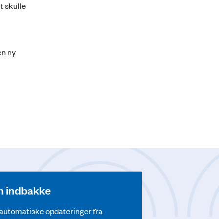
t skulle
en ny
din indbakke
å automatiske opdateringer fra