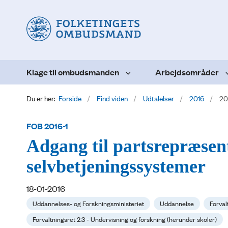
Klage til ombudsmanden
Arbejdsområder
Du er her:
Forside
Find viden
Udtalelser
2016
20
FOB 2016-1
Adgang til partsrepræsent
selvbetjeningssystemer
18-01-2016
Uddannelses- og Forskningsministeriet
Uddannelse
Forval
Forvaltningsret 2.3 - Undervisning og forskning (herunder skoler)