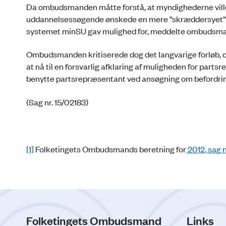
Da ombudsmanden måtte forstå, at myndighederne ville g
uddannelsessøgende ønskede en mere ”skræddersyet” fu
systemet minSU gav mulighed for, meddelte ombudsman
Ombudsmanden kritiserede dog det langvarige forløb, o
at nå til en forsvarlig afklaring af muligheden for parts
benytte partsrepræsentant ved ansøgning om befordrings
(Sag nr. 15/02183)
[1]
Folketingets Ombudsmands beretning for
2012, sag n
Folketingets Ombudsmand
Links