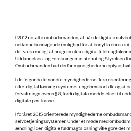
I 2012 udtalte ombudsmanden, at når de digitale selv
uddannelsessøgende mulighed for at benytte deres ret eft
det være muligt at bruge en ikke-digital fuldmagtsløsn
Uddannelses- og Forskningsministeriet og Styrelsen for
Ombudsmanden bad derfor myndighederne oplyse, hvilk
I de følgende år sendte myndighederne flere orienteringe
ikke-digital løsning i systemet ungdomskort.dk, og at de
forvaltningslovens § 8, fordi digitale meddelelser til
digitale postkasse.
I foråret 2015 orienterede myndighederne ombudsmanden 
selvbetjeningssystemer. Under et møde med ombudsma
ændring i den digitale fuldmagtsløsning ville gøre det 