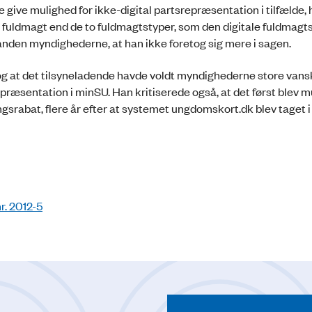
ive mulighed for ikke-digital partsrepræsentation i tilfælde, 
ldmagt end de to fuldmagtstyper, som den digitale fuldmagts
den myndighederne, at han ikke foretog sig mere i sagen.
g at det tilsyneladende havde voldt myndighederne store vans
repræsentation i minSU. Han kritiserede også, at det først blev mu
rabat, flere år efter at systemet ungdomskort.dk blev taget i
r. 2012-5