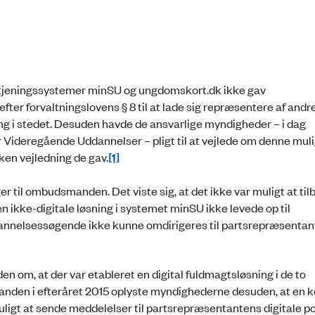
betjeningssystemer minSU og ungdomskort.dk ikke gav
er forvaltningslovens § 8 til at lade sig repræsentere af andre
ing i stedet. Desuden havde de ansvarlige myndigheder – i dag
 Videregående Uddannelser – pligt til at vejlede om denne mul
en vejledning de gav.
[1]
r til ombudsmanden. Det viste sig, at det ikke var muligt at til
n ikke-digitale løsning i systemet minSU ikke levede op til
 uddannelsessøgende ikke kunne omdirigeres til partsrepræsenta
om, at der var etableret en digital fuldmagtsløsning i de to
nden i efteråret 2015 oplyste myndighederne desuden, at e
muligt at sende meddelelser til partsrepræsentantens digitale p