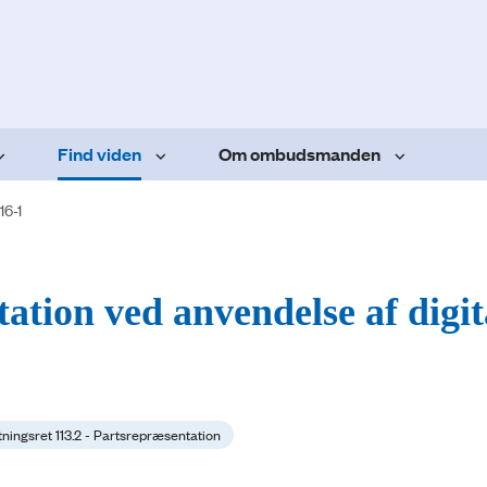
Find viden
Om ombudsmanden
16-1
ation ved anvendelse af digit
tningsret 113.2 - Partsrepræsentation