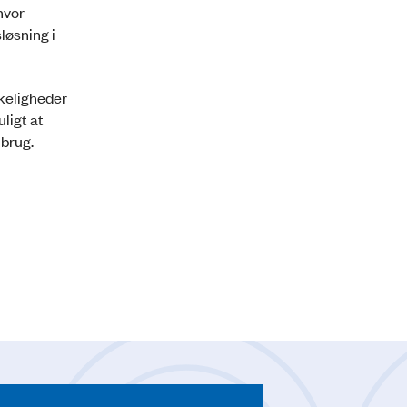
hvor
løsning i
keligheder
ligt at
 brug.