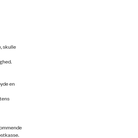
, skulle
ighed.
byde en
ntens
n kommende
ostkasse.