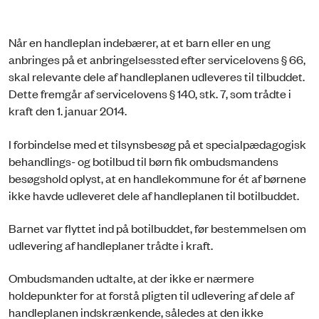
Når en handleplan indebærer, at et barn eller en ung
anbringes på et anbringelsessted efter servicelovens § 66,
skal relevante dele af handleplanen udleveres til tilbuddet.
Dette fremgår af servicelovens § 140, stk. 7, som trådte i
kraft den 1. januar 2014.
I forbindelse med et tilsynsbesøg på et specialpædagogisk
behandlings- og botilbud til børn fik ombudsmandens
besøgshold oplyst, at en handlekommune for ét af børnene
ikke havde udleveret dele af handleplanen til botilbuddet.
Barnet var flyttet ind på botilbuddet, før bestemmelsen om
udlevering af handleplaner trådte i kraft.
Ombudsmanden udtalte, at der ikke er nærmere
holdepunkter for at forstå pligten til udlevering af dele af
handleplanen indskrænkende, således at den ikke