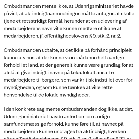
Ombudsmanden mente ikke, at Udenrigsministeriet havde
påvist, at aktindsigtsanmodningen måtte antages at skulle
tjene et retsstridigt formål, herunder at en udlevering af
medarbejderens navn ville kunne medføre chikane af
medarbejderen, jf. offentlighedslovens § 9, stk. 2, nr. 2.
Ombudsmanden udtalte, at det ikke på forhånd principielt
kunne afvises, at der kunne være sådanne helt særlige
forhold i et land, at der generelt kunne være grundlag for at
afslå at give indsigt i navne på f.eks. lokalt ansatte
medarbejdere til borgere, som var kritisk indstillet over for
myndigheden, og som kunne tænkes at ville rette
henvendelse til de lokale myndigheder.
I den konkrete sag mente ombudsmanden dog ikke, at det,
Udenrigsministeriet havde anført om de særlige
samfundsmæssige forhold, kunne føre til, at navnet på
medarbejderen kunne undtages fra aktindsigt, hverken
efter offentlighedslovens § 9, stk. 2, nr. 2, eller efter § 33, nr.