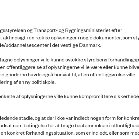
gsstyrelsen og Transport- og Bygningsministeriet efter
slået aktindsigt i en række oplysninger i nogle dokumenter, som s
ole/uddannelsescenter i det vestlige Danmark.
undtagne oplysninger ville kunne svække styrelsens forhandlingsp
n offentliggørelse af oplysningerne ville være eller kunne bliv
ndighederne havde også henvist til, at en offentliggørelse ville
ing af en ny politiskole.
 enkelte af oplysningerne ville kunne kompromittere sikkerhed
edende stadie, og at der ikke var indledt nogen form for konkr
udsat som betingelse for at bruge bestemmelsen i offentlighed
m en konkret forhandlingssituation, som er indledt, eller som med