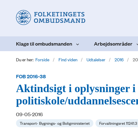
Klage til ombudsmanden
Arbejdsområder
Du er her:
Forside
Find viden
Udtalelser
2016
20
FOB 2016-38
Aktindsigt i oplysninger
politiskole/uddannelsesce
09-05-2016
Transport- Bygnings- og Boligministeriet
Forvaltningsret 11241.