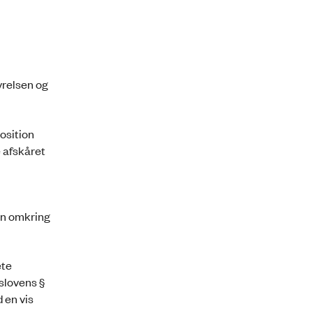
tyrelsen og
osition
e afskåret
en omkring
ete
slovens §
 en vis