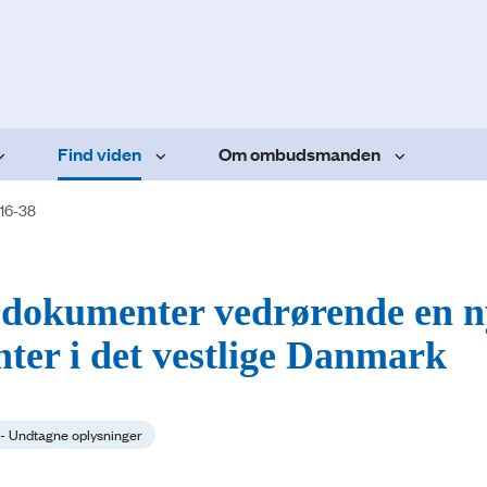
Find viden
Om ombudsmanden
16-38
 i dokumenter vedrørende en 
nter i det vestlige Danmark
3 - Undtagne oplysninger