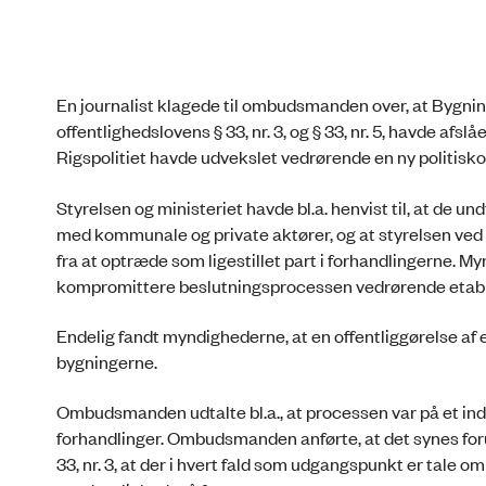
En journalist klagede til ombudsmanden over, at Bygnin
offentlighedslovens § 33, nr. 3, og § 33, nr. 5, havde af
Rigspolitiet havde udvekslet vedrørende en ny politisk
Styrelsen og ministeriet havde bl.a. henvist til, at de 
med kommunale og private aktører, og at styrelsen ved e
fra at optræde som ligestillet part i forhandlingerne. My
kompromittere beslutningsprocessen vedrørende etabler
Endelig fandt myndighederne, at en offentliggørelse af
bygningerne.
Ombudsmanden udtalte bl.a., at processen var på et indl
forhandlinger. Ombudsmanden anførte, at det synes for
33, nr. 3, at der i hvert fald som udgangspunkt er tale o