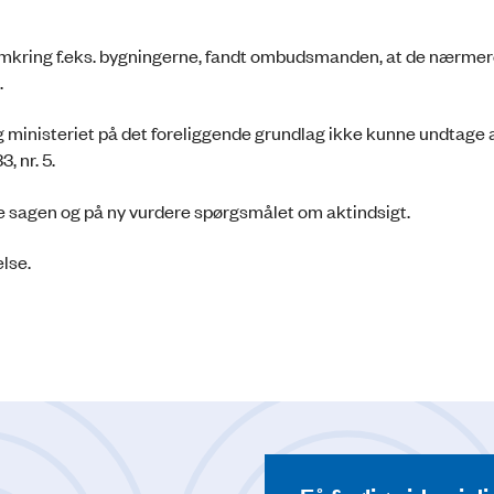
ed omkring f.eks. bygningerne, fandt ombudsmanden, at de nærme
.
inisteriet på det foreliggende grundlag ikke kunne undtage a
3, nr. 5.
e sagen og på ny vurdere spørgsmålet om aktindsigt.
else.