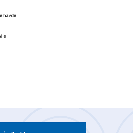
re havde
lle