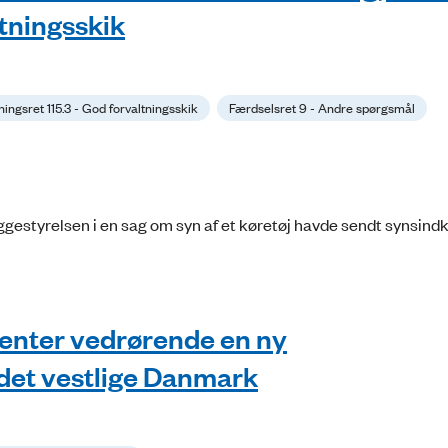
ltningsskik
ningsret 115.3 - God forvaltningsskik
Færdselsret 9 - Andre spørgsmål
estyrelsen i en sag om syn af et køretøj havde sendt synsindk
menter vedrørende en ny
 det vestlige Danmark