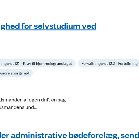
ghed for selvstudium ved
ningsret 12.1 - Krav til hjemmelsgrundlaget
Forvaltningsret 12.2 - Fortolkning
- Andre spørgsmål
dsmanden af egen drift en sag
udsmandens und...
der administrative bødeforelæg, send