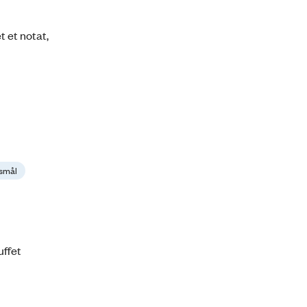
t et notat,
gsmål
uffet