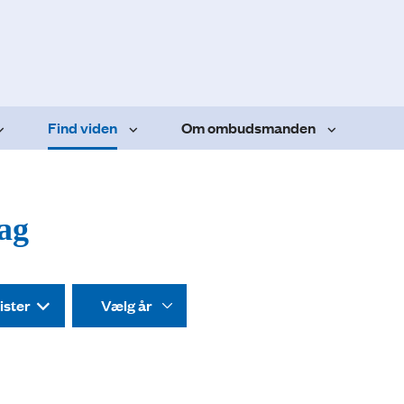
Find viden
Om ombudsmanden
dag
ister