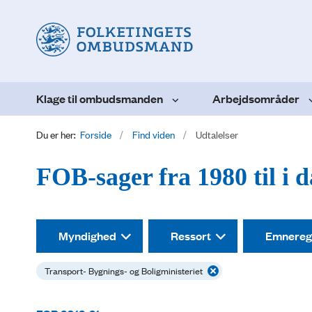
Klage til ombudsmanden
Arbejdsområder
Du er her:
Forside
Find viden
Udtalelser
FOB-sager fra 1980 til i 
Myndighed
Ressort
Emnereg
Transport- Bygnings- og Boligministeriet