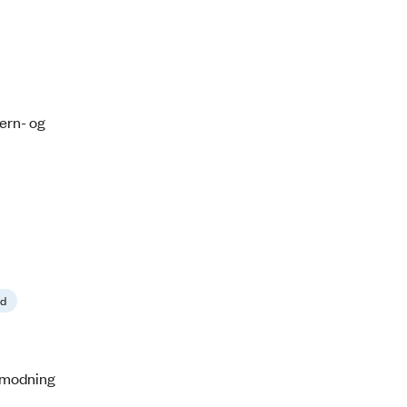
jern- og
id
anmodning