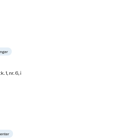
inger
1, nr. 6, i
menter