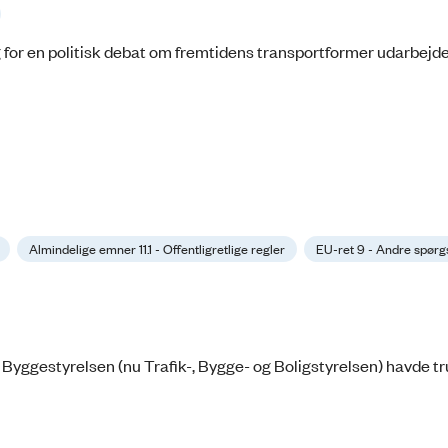
g for en politisk debat om fremtidens transportformer udarbejde
Almindelige emner 11.1 - Offentligretlige regler
EU-ret 9 - Andre spør
Byggestyrelsen (nu Trafik-, Bygge- og Boligstyrelsen) havde tr