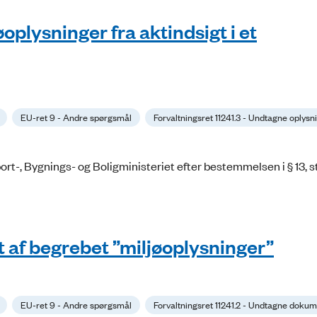
plysninger fra aktindsigt i et
EU-ret 9 - Andre spørgsmål
Forvaltningsret 11241.3 - Undtagne oplysn
-, Bygnings- og Boligministeriet efter bestemmelsen i § 13, stk. 
t af begrebet ”miljøoplysninger”
EU-ret 9 - Andre spørgsmål
Forvaltningsret 11241.2 - Undtagne doku