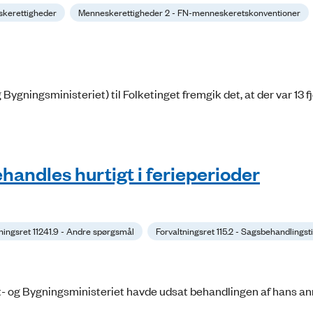
kerettigheder
Menneskerettigheder 2 - FN-menneskeretskonventioner
Bygningsministeriet) til Folketinget fremgik det, at der var 13 f
handles hurtigt i ferieperioder
ningsret 11241.9 - Andre spørgsmål
Forvaltningsret 115.2 - Sagsbehandlingst
t- og Bygningsministeriet havde udsat behandlingen af hans 