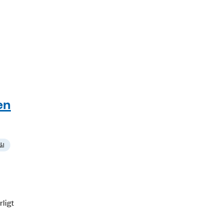
en
ål
rligt