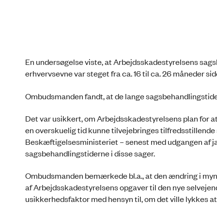
En undersøgelse viste, at Arbejdsskadestyrelsens sagsbe
erhvervsevne var steget fra ca. 16 til ca. 26 måneder si
Ombudsmanden fandt, at de lange sagsbehandlingstider 
Det var usikkert, om Arbejdsskadestyrelsens plan for at 
en overskuelig tid kunne tilvejebringes tilfredsstille
Beskæftigelsesministeriet – senest med udgangen af j
sagsbehandlingstiderne i disse sager.
Ombudsmanden bemærkede bl.a., at den ændring i myndigh
af Arbejdsskadestyrelsens opgaver til den nye selvejen
usikkerhedsfaktor med hensyn til, om det ville lykkes 