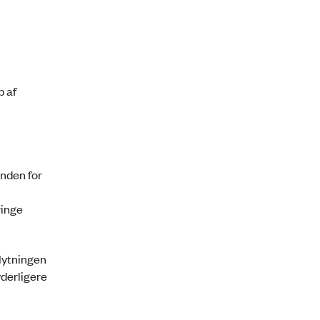
b af
inden for
ringe
lytningen
yderligere