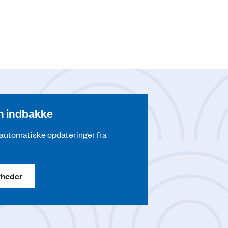
din indbakke
å automatiske opdateringer fra
yheder