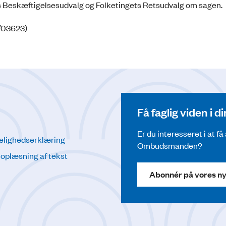
s Beskæftigelsesudvalg og Folketingets Retsudvalg om sagen.
8/03623)
Få faglig viden i 
Er du interesseret i at f
elighedserklæring
Ombudsmanden?
l oplæsning af tekst
Abonnér på vores n