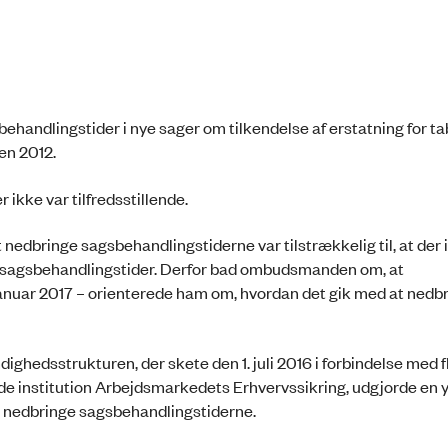
handlingstider i nye sager om tilkendelse af erstatning for ta
den 2012.
ikke var tilfredsstillende.
nedbringe sagsbehandlingstiderne var tilstrækkelig til, at der 
nde sagsbehandlingstider. Derfor bad ombudsmanden om, at
anuar 2017 – orienterede ham om, hvordan det gik med at nedb
edsstrukturen, der skete den 1. juli 2016 i forbindelse med f
de institution Arbejdsmarkedets Erhvervssikring, udgjorde en 
at nedbringe sagsbehandlingstiderne.