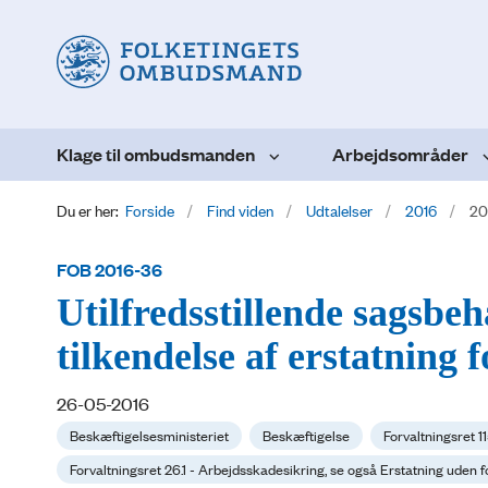
Klage til ombudsmanden
Arbejdsområder
Du er her:
Forside
Find viden
Udtalelser
2016
20
FOB 2016-36
Utilfredsstillende sagsbeh
tilkendelse af erstatning 
26-05-2016
Beskæftigelsesministeriet
Beskæftigelse
Forvaltningsret 1
Forvaltningsret 26.1 - Arbejdsskadesikring, se også Erstatning uden f