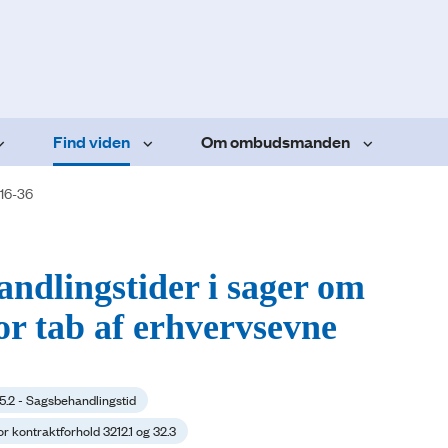
Find viden
Om ombudsmanden
16-36
andlingstider i sager om
for tab af erhvervsevne
15.2 - Sagsbehandlingstid
or kontraktforhold 3212.1 og 32.3