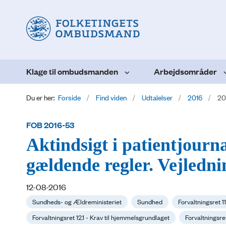
Klage til ombudsmanden
Arbejdsområder
Du er her:
Forside
Find viden
Udtalelser
2016
20
FOB 2016-53
Aktindsigt i patientjournal
gældende regler. Vejledni
12-08-2016
Sundheds- og Ældreministeriet
Sundhed
Forvaltningsret 
Forvaltningsret 12.1 - Krav til hjemmelsgrundlaget
Forvaltningsre