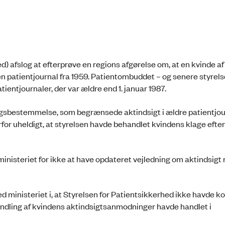
 afslog at efterprøve en regions afgørelse om, at en kvinde af 
gen patientjournal fra 1959. Patientombuddet – og senere styrel
atientjournaler, der var ældre end 1. januar 1987.
gsbestemmelse, som begrænsede aktindsigt i ældre patientjour
r uheldigt, at styrelsen havde behandlet kvindens klage efter 
teriet for ikke at have opdateret vejledning om aktindsigt m
d ministeriet i, at Styrelsen for Patientsikkerhed ikke havde
handling af kvindens aktindsigtsanmodninger havde handlet i