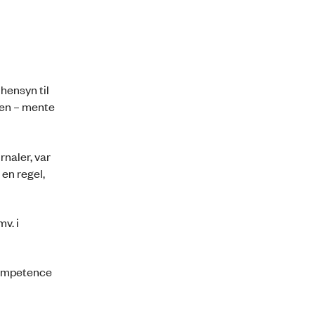
hensyn til
sen – mente
naler, var
en regel,
v. i
 kompetence