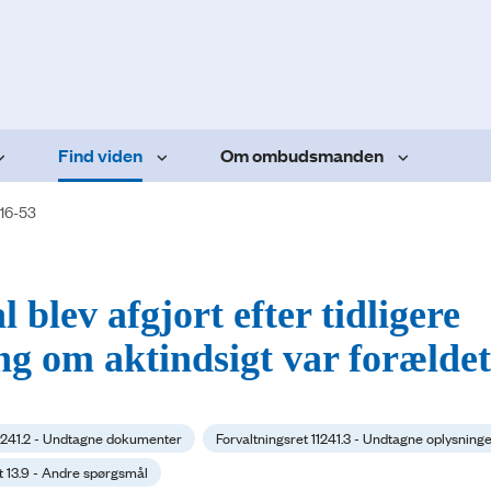
Find viden
Om ombudsmanden
16-53
 blev afgjort efter tidligere
ng om aktindsigt var forældet
11241.2 - Undtagne dokumenter
Forvaltningsret 11241.3 - Undtagne oplysning
t 13.9 - Andre spørgsmål