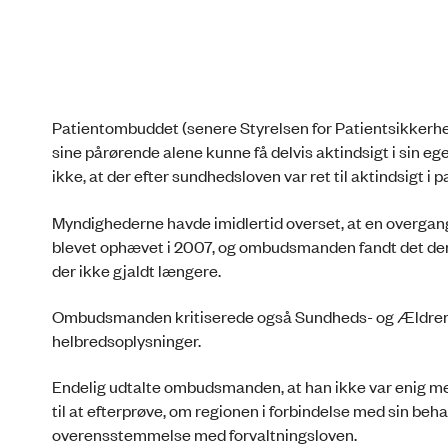
Patientombuddet (senere Styrelsen for Patientsikkerhed)
sine pårørende alene kunne få delvis aktindsigt i sin e
ikke, at der efter sundhedsloven var ret til aktindsigt i p
Myndighederne havde imidlertid overset, at en overgan
blevet ophævet i 2007, og ombudsmanden fandt det derfo
der ikke gjaldt længere.
Ombudsmanden kritiserede også Sundheds- og Ældreminis
helbredsoplysninger.
Endelig udtalte ombudsmanden, at han ikke var enig me
til at efterprøve, om regionen i forbindelse med sin be
overensstemmelse med forvaltningsloven.