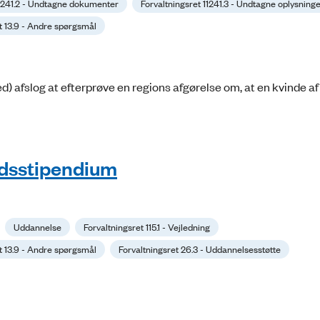
11241.2 - Undtagne dokumenter
Forvaltningsret 11241.3 - Undtagne oplysning
t 13.9 - Andre spørgsmål
 afslog at efterprøve en regions afgørelse om, at en kvinde af 
andsstipendium
Uddannelse
Forvaltningsret 115.1 - Vejledning
t 13.9 - Andre spørgsmål
Forvaltningsret 26.3 - Uddannelsesstøtte