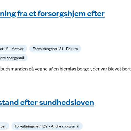
ning fra et forsorgshjem efter
r 1.2 - Motiver
Forvaltningsret 13.1 - Rekurs
Andre spørgsmål
udsmanden på vegne af en hjemløs borger, der var blevet bortv
istand efter sundhedsloven
iver
Forvaltningsret 112.9 - Andre spørgsmål