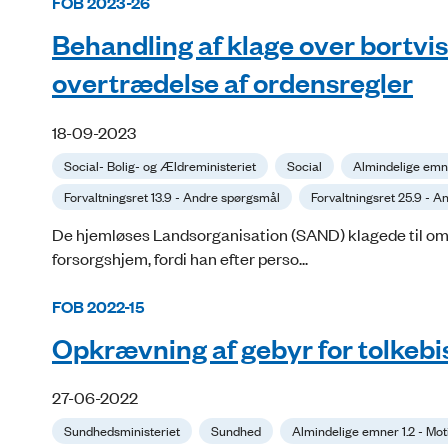
FOB 2023-26
Behandling af klage over bortvis
overtrædelse af ordensregler
18-09-2023
Social- Bolig- og Ældreministeriet
Social
Almindelige emne
Forvaltningsret 13.9 - Andre spørgsmål
Forvaltningsret 25.9 - 
De hjemløses Landsorganisation (SAND) klagede til omb
forsorgshjem, fordi han efter perso...
FOB 2022-15
Opkrævning af gebyr for tolkeb
27-06-2022
Sundhedsministeriet
Sundhed
Almindelige emner 1.2 - Mot