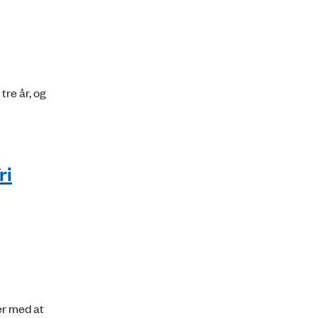
tre år, og
ri
er med at