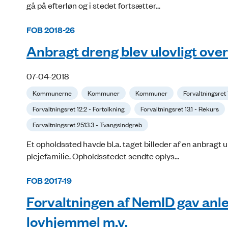
gå på efterløn og i stedet fortsætter...
FOB 2018-26
Anbragt dreng blev ulovligt ov
07-04-2018
Kommunerne
Kommuner
Kommuner
Forvaltningsret
Forvaltningsret 12.2 - Fortolkning
Forvaltningsret 13.1 - Rekurs
Forvaltningsret 2513.3 - Tvangsindgreb
Et opholdssted havde bl.a. taget billeder af en anbragt
plejefamilie. Opholdsstedet sendte oplys...
FOB 2017-19
Forvaltningen af NemID gav anle
lovhjemmel m.v.