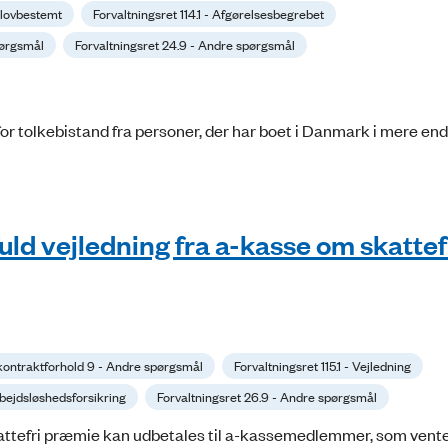
 Ulovbestemt
Forvaltningsret 114.1 - Afgørelsesbegrebet
pørgsmål
Forvaltningsret 24.9 - Andre spørgsmål
r tolkebistand fra personer, der har boet i Danmark i mere end 
uld vejledning fra a-kasse om skattef
 kontraktforhold 9 - Andre spørgsmål
Forvaltningsret 115.1 - Vejledning
rbejdsløshedsforsikring
Forvaltningsret 26.9 - Andre spørgsmål
kattefri præmie kan udbetales til a-kassemedlemmer, som vent