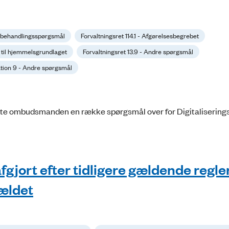
agsbehandlingsspørgsmål
Forvaltningsret 114.1 - Afgørelsesbegrebet
av til hjemmelsgrundlaget
Forvaltningsret 13.9 - Andre spørgsmål
ion 9 - Andre spørgsmål
ste ombudsmanden en række spørgsmål over for Digitalisering
afgjort efter tidligere gældende regler
rældet