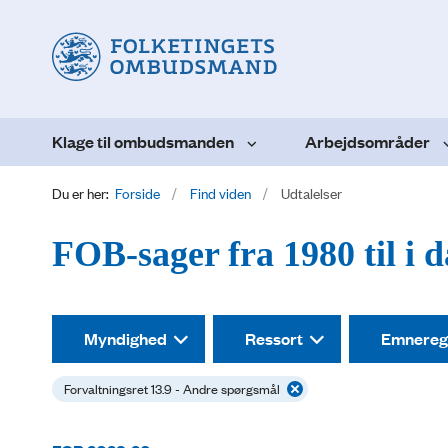
Klage til ombudsmanden
Arbejdsområder
Du er her:
Forside
Find viden
Udtalelser
FOB-sager fra 1980 til i 
Myndighed
Ressort
Emnereg
Forvaltningsret 13.9 - Andre spørgsmål