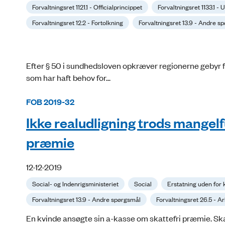
Forvaltningsret 1121.1 - Officialprincippet
Forvaltningsret 1133.1 -
Forvaltningsret 12.2 - Fortolkning
Forvaltningsret 13.9 - Andre s
Efter § 50 i sundhedsloven opkræver regionerne gebyr fo
som har haft behov for...
FOB 2019-32
Ikke realudligning trods mangelf
præmie
12-12-2019
Social- og Indenrigsministeriet
Social
Erstatning uden for
Forvaltningsret 13.9 - Andre spørgsmål
Forvaltningsret 26.5 - A
En kvinde ansøgte sin a-kasse om skattefri præmie. S