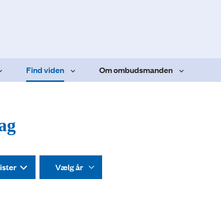
Find viden
Om ombudsmanden
dag
ister