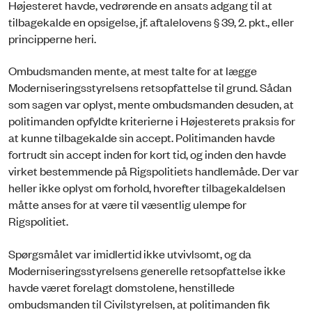
Højesteret havde, vedrørende en ansats adgang til at
tilbagekalde en opsigelse, jf. aftalelovens § 39, 2. pkt., eller
principperne heri.
Ombudsmanden mente, at mest talte for at lægge
Moderniseringsstyrelsens retsopfattelse til grund. Sådan
som sagen var oplyst, mente ombudsmanden desuden, at
politimanden opfyldte kriterierne i Højesterets praksis for
at kunne tilbagekalde sin accept. Politimanden havde
fortrudt sin accept inden for kort tid, og inden den havde
virket bestemmende på Rigspolitiets handlemåde. Der var
heller ikke oplyst om forhold, hvorefter tilbagekaldelsen
måtte anses for at være til væsentlig ulempe for
Rigspolitiet.
Spørgsmålet var imidlertid ikke utvivlsomt, og da
Moderniseringsstyrelsens generelle retsopfattelse ikke
havde været forelagt domstolene, henstillede
ombudsmanden til Civilstyrelsen, at politimanden fik