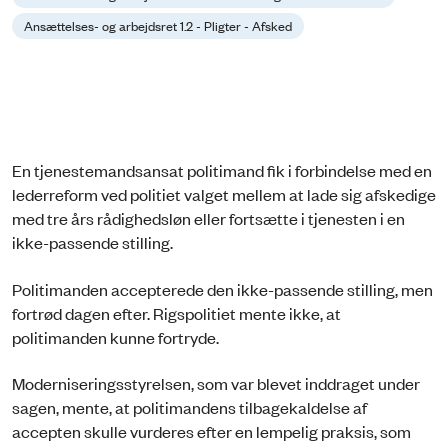
Ansættelses- og arbejdsret 1.2 - Pligter - Afsked
En tjenestemandsansat politimand fik i forbindelse med en
lederreform ved politiet valget mellem at lade sig afskedige
med tre års rådighedsløn eller fortsætte i tjenesten i en
ikke-passende stilling.
Politimanden accepterede den ikke-passende stilling, men
fortrød dagen efter. Rigspolitiet mente ikke, at
politimanden kunne fortryde.
Moderniseringsstyrelsen, som var blevet inddraget under
sagen, mente, at politimandens tilbagekaldelse af
accepten skulle vurderes efter en lempelig praksis, som