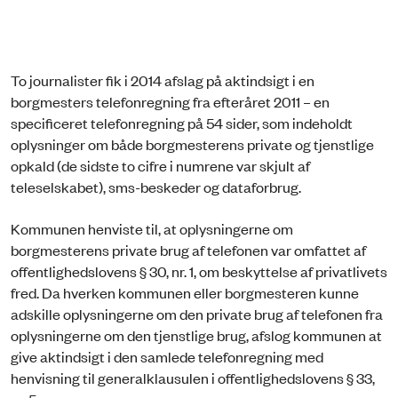
To journalister fik i 2014 afslag på aktindsigt i en
borgmesters telefonregning fra efteråret 2011 – en
specificeret telefonregning på 54 sider, som indeholdt
oplysninger om både borgmesterens private og tjenstlige
opkald (de sidste to cifre i numrene var skjult af
teleselskabet), sms-beskeder og dataforbrug.
Kommunen henviste til, at oplysningerne om
borgmesterens private brug af telefonen var omfattet af
offentlighedslovens § 30, nr. 1, om beskyttelse af privatlivets
fred. Da hverken kommunen eller borgmesteren kunne
adskille oplysningerne om den private brug af telefonen fra
oplysningerne om den tjenstlige brug, afslog kommunen at
give aktindsigt i den samlede telefonregning med
henvisning til generalklausulen i offentlighedslovens § 33,