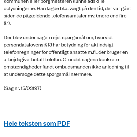
kommunen eller borgmesteren kunne adskille
oplysningerne. Han lagde bl.a. vægt på den tid, der var gået
siden de pågældende telefonsamtaler mv. (mere end fire
år).
Der blev under sagen rejst spørgsmål om, hvorvidt
persondatalovens § 13 har betydning for aktindsigt i
telefonregninger for offentligt ansatte m.fl., der bruger en
arbejdsgiverbetalt telefon. Grundet sagens konkrete
omstændigheder fandt ombudsmanden ikke anledning til
at undersøge dette spørgsmål nærmere.
(Sag nr. 15/03197)
Hele teksten som PDF