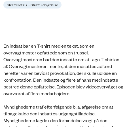
Strafferet 3.7 - Straffuldbyrdelse
En indsat bar en T-shirt med en tekst, som en
overvagtmester opfattede som en trussel.
Overvagtmesteren bad den indsatte om at tage T-shirten
af. Overvagtmesteren mente, at den indsattes adfærd
herefter var en bevidst provokation, der skulle udløse en
konfrontation. Den indsatte og flere af hans medindsatte
bestred denne opfattelse. Episoden blev videoovervåget og
overværet af flere medarbejdere.
Myndighederne traf efterfølgende bl.a. afgørelse om at
tilbagekalde den indsattes udgangstilladelse.
Myndighederne lagde i den forbindelse vægt på den
indsattes adfærd under episoden med T-shirten, der blev