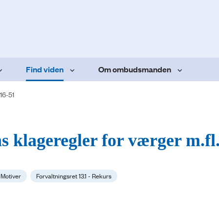
Find viden
Om ombudsmanden
16-51
 klageregler for værger m.fl
 Motiver
Forvaltningsret 13.1 - Rekurs