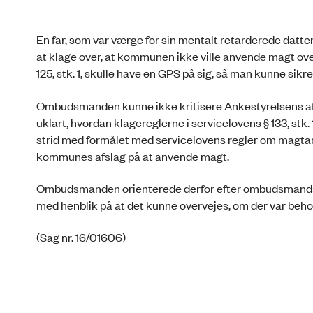
En far, som var værge for sin mentalt retarderede datte
at klage over, at kommunen ikke ville anvende magt over
125, stk. 1, skulle have en GPS på sig, så man kunne sikr
Ombudsmanden kunne ikke kritisere Ankestyrelsens af
uklart, hvordan klagereglerne i servicelovens § 133, stk. 1
strid med formålet med servicelovens regler om magtanv
kommunes afslag på at anvende magt.
Ombudsmanden orienterede derfor efter ombudsmandslove
med henblik på at det kunne overvejes, om der var behov 
(Sag nr. 16/01606)