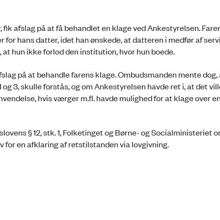
r, fik afslag på at få behandlet en klage ved Ankestyrelsen. Far
 for hans datter, idet han ønskede, at datteren i medfør af serv
e, at hun ikke forlod den institution, hvor hun boede.
slag på at behandle farens klage. Ombudsmanden mente dog, a
 og 3, skulle forstås, og om Ankestyrelsen havde ret i, at det vil
endelse, hvis værger m.fl. havde mulighed for at klage over e
ns § 12, stk. 1, Folketinget og Børne- og Socialministeriet 
for en afklaring af retstilstanden via lovgivning.