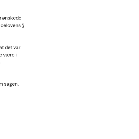
en ønskede
icelovens §
t det var
le være i
n
om sagen,