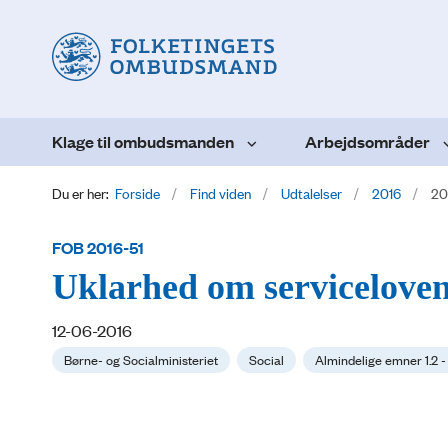
Klage til ombudsmanden
Arbejdsområder
Du er her:
Forside
Find viden
Udtalelser
2016
20
FOB 2016-51
Uklarhed om servicelovens
12-06-2016
Børne- og Socialministeriet
Social
Almindelige emner 1.2 -