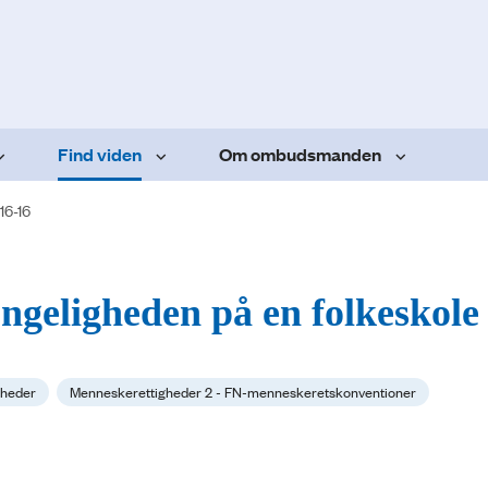
Find viden
Om ombudsmanden
16-16
ngeligheden på en folkeskole
gheder
Menneskerettigheder 2 - FN-menneskeretskonventioner