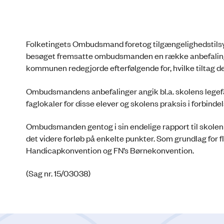
Folketingets Ombudsmand foretog tilgængelighedstilsyn 
besøget fremsatte ombudsmanden en række anbefalinge
kommunen redegjorde efterfølgende for, hvilke tiltag de
Ombudsmandens anbefalinger angik bl.a. skolens legefa
faglokaler for disse elever og skolens praksis i forbind
Ombudsmanden gentog i sin endelige rapport til skole
det videre forløb på enkelte punkter. Som grundlag for
Handicapkonvention og FN’s Børnekonvention.
(Sag nr. 15/03038)