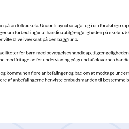
på en folkeskole. Under tilsynsbesøget og i sin foreløbige ra
r om forbedringer af handicaptilgængeligheden på skolen. S
r ville blive iværksat på den baggrund.
ciliteter for børn med bevægelseshandicap, tilgængeligheden 
else med fritagelse for undervisning på grund af elevernes hand
n og kommunen flere anbefalinger og bad om at modtage under
 flere af anbefalingerne henviste ombudsmanden til bestemmelse