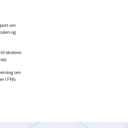
pport om
kolen og
til skolens
icap.
retning om
r i FN’s