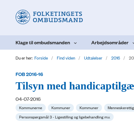
Klage til ombudsmanden
Arbejdsområder
Du er her:
Forside
Find viden
Udtalelser
2016
20
FOB 2016-16
Tilsyn med handicaptilgæ
04-07-2016
Kommunerne
Kommuner
Kommuner
Menneskeretti
Personspørgsmål 3 - Ligestilling og ligebehandling m.v.