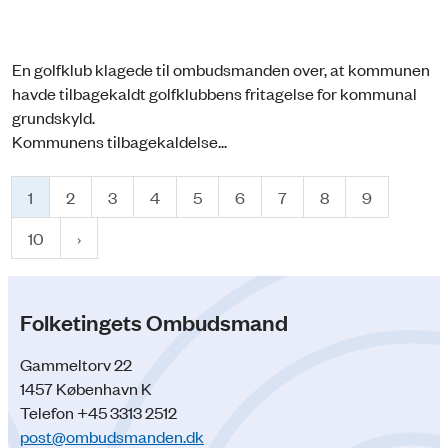
En golfklub klagede til ombudsmanden over, at kommunen
havde tilbagekaldt golfklubbens fritagelse for kommunal
grundskyld.
Kommunens tilbagekaldelse...
1
2
3
4
5
6
7
8
9
10
Folketingets Ombudsmand
Gammeltorv 22
1457 København K
Telefon +45 3313 2512
post@ombudsmanden.dk