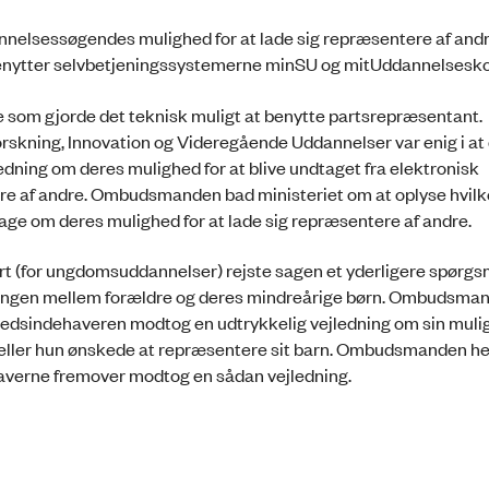
nnelsessøgendes mulighed for at lade sig repræsentere af and
de benytter selvbetjeningssystemerne minSU og mitUddannelsesk
 som gjorde det teknisk muligt at benytte partsrepræsentant.
orskning, Innovation og Videregående Uddannelser var enig i at
ning om deres mulighed for at blive undtaget fra elektronisk
re af andre. Ombudsmanden bad ministeriet om at oplyse hvil
ge om deres mulighed for at lade sig repræsentere af andre.
rt (for ungdomsuddannelser) rejste sagen et yderligere spørgs
vningen mellem forældre og deres mindreårige børn. Ombudsma
hedsindehaveren modtog en udtrykkelig vejledning om sin mulig
 eller hun ønskede at repræsentere sit barn. Ombudsmanden he
ehaverne fremover modtog en sådan vejledning.