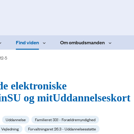
Find viden
Om ombudsmanden
12-5
de elektroniske
minSU og mitUddannelseskort
Uddannelse
Familieret 33.1 - Forældremyndighed
 - Vejledning
Forvaltningsret 26.3 - Uddannelsesstøtte