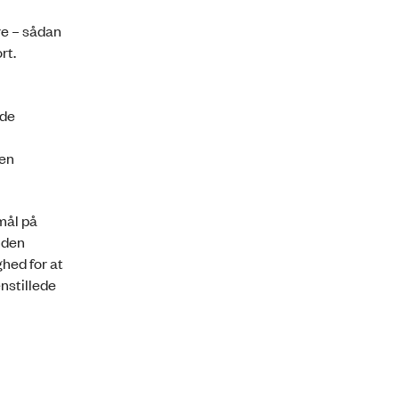
re – sådan
ort.
 de
ken
mål på
nden
hed for at
nstillede