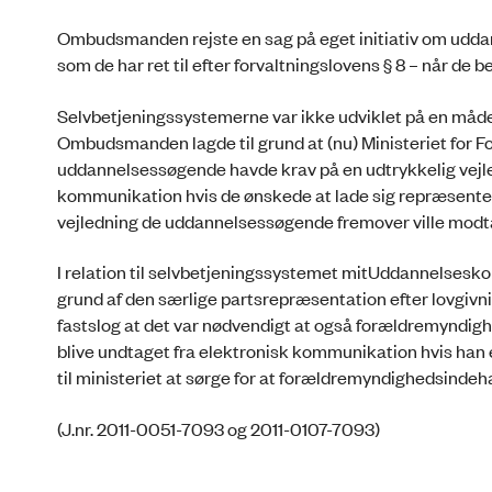
Ombudsmanden rejste en sag på eget initiativ om udda
som de har ret til efter forvaltningslovens § 8 – når 
Selvbetjeningssystemerne var ikke udviklet på en måde
Ombudsmanden lagde til grund at (nu) Ministeriet for F
uddannelsessøgende havde krav på en udtrykkelig vejled
kommunikation hvis de ønskede at lade sig repræsente
vejledning de uddannelsessøgende fremover ville modta
I relation til selvbetjeningssystemet mitUddannelsesko
grund af den særlige partsrepræsentation efter lovgi
fastslog at det var nødvendigt at også forældremyndig
blive undtaget fra elektronisk kommunikation hvis han
til ministeriet at sørge for at forældremyndighedsind
(J.nr. 2011-0051-7093 og 2011-0107-7093)