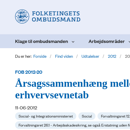
Klage til ombudsmanden
Arbejdsområder
Du er her:
Forside
Find viden
Udtalelser
2012
20
FOB 2012-20
Årsagssammenhæng melle
erhvervsevnetab
11-06-2012
Social- og Integrationsministeriet
Social
Forvaltningsret 12
Forvaltningsret 26.1 - Arbejdsskadesikring, se også Erstatning uden f