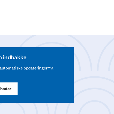
din indbakke
å automatiske opdateringer fra
yheder