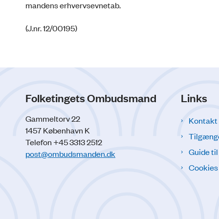
mandens erhvervsevnetab.
(J.nr. 12/00195)
Folketingets Ombudsmand
Links
Gammeltorv 22
Kontakt
1457 København K
Tilgæng
Telefon +45 3313 2512
Guide ti
post@ombudsmanden.dk
Cookies