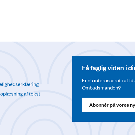
Få faglig viden i 
Er du interesseret i at f
elighedserklæring
Ombudsmanden?
l oplæsning af tekst
Abonnér på vores n