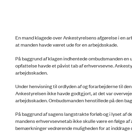
En mand klagede over Ankestyrelsens afgørelse i en a
at manden havde været ude for en arbejdsskade.
På baggrund af klagen indhentede ombudsmanden en udt
opfattelse havde et påvist tab af erhvervsevne. Ankesty
arbejdsskaden.
Under henvisning til ordlyden af og forarbejderne til
Ankestyrelsen ikke havde godtgjort, at det var overvej
arbejdsskaden. Ombudsmanden henstillede på den baggru
På baggrund af sagens langstrakte forløb og i lyset af d
mandens erhvervsevnetab ikke skulle være en følge af
bemærkninger vedrørende muligheden for at inddrage dis