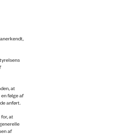
 anerkendt,
tyrelsens
f
den, at
en følge af
de anført.
for, at
generelle
sen af