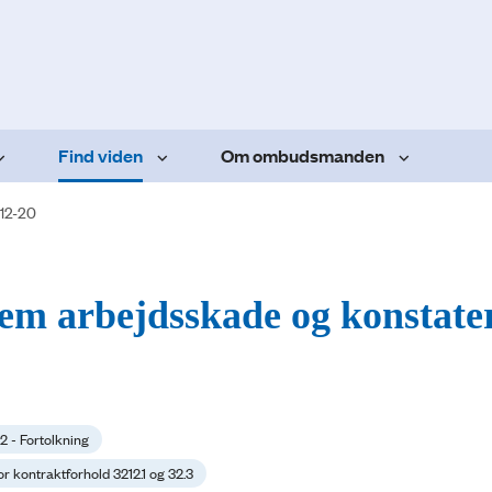
Find viden
Om ombudsmanden
12-20
m arbejdsskade og konstate
.2 - Fortolkning
or kontraktforhold 3212.1 og 32.3