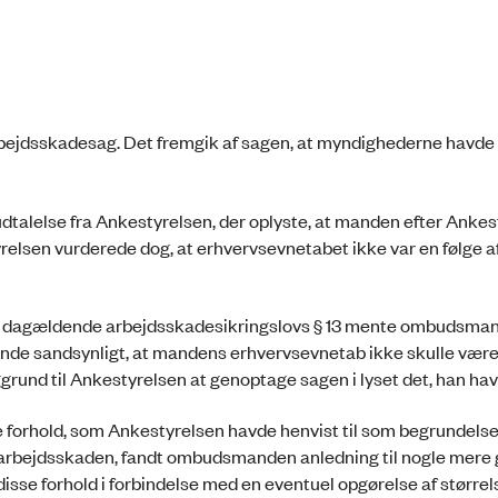
rbejdsskadesag. Det fremgik af sagen, at myndighederne havde
alelse fra Ankestyrelsen, der oplyste, at manden efter Ankes
relsen vurderede dog, at erhvervsevnetabet ikke var en følge a
 den dagældende arbejdsskadesikringslovs § 13 mente ombudsman
ende sandsynligt, at mandens erhvervsevnetab ikke skulle være 
nd til Ankestyrelsen at genoptage sagen i lyset det, han hav
e forhold, som Ankestyrelsen havde henvist til som begrundelse 
 arbejdsskaden, fandt ombudsmanden anledning til nogle mere 
se forhold i forbindelse med en eventuel opgørelse af størrel