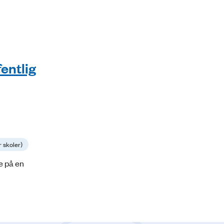
fentlig
r skoler)
e på en