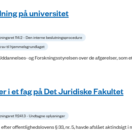
dning på universitet
tningsret 114.2 - Den interne beslutningsprocedure
 Krav til hjemmelsgrundlaget
l Uddannelses- og Forskningsstyrelsen over de afgørelser, som e
 i et fag på Det Juridiske Fakultet
tningsret 11241.3 - Undtagne oplysninger
ter offentlighedslovens § 33, nr. 5, havde afslået aktindsigt i 