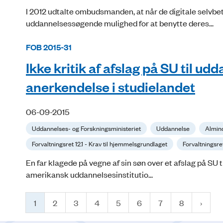
I 2012 udtalte ombudsmanden, at når de digitale selv
uddannelsessøgende mulighed for at benytte deres...
FOB 2015-31
Ikke kritik af afslag på SU til u
anerkendelse i studielandet
06-09-2015
Uddannelses- og Forskningsministeriet
Uddannelse
Almind
Forvaltningsret 12.1 - Krav til hjemmelsgrundlaget
Forvaltningsret
En far klagede på vegne af sin søn over et afslag på SU 
amerikansk uddannelsesinstitutio...
1
2
3
4
5
6
7
8