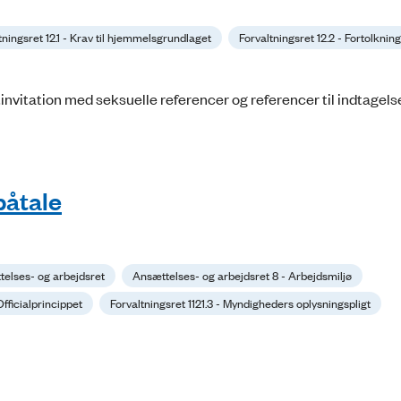
tningsret 12.1 - Krav til hjemmelsgrundlaget
Forvaltningsret 12.2 - Fortolkning
vitation med seksuelle referencer og referencer til indtagelse
påtale
elses- og arbejdsret
Ansættelses- og arbejdsret 8 - Arbejdsmiljø
 Officialprincippet
Forvaltningsret 1121.3 - Myndigheders oplysningspligt