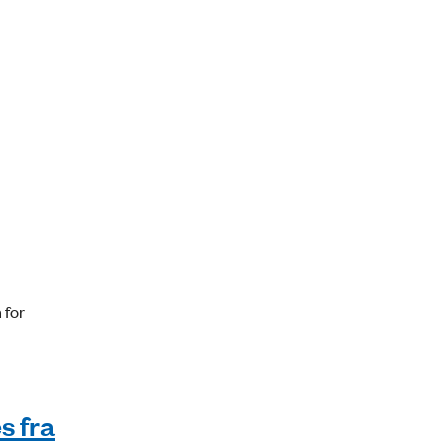
 for
s fra