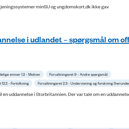
betjeningssystemer minSU og ungdomskort.dk ikke gav
ddannelse i udlandet – spørgsmål om of
elige emner 1.2 - Motiver
Forvaltningsret 9 - Andre spørgsmål
 12.2 - Fortolkning
Forvaltningsret 2.3 - Undervisning og forskning (herunde
til en uddannelse i Storbritannien. Der var tale om en uddannels