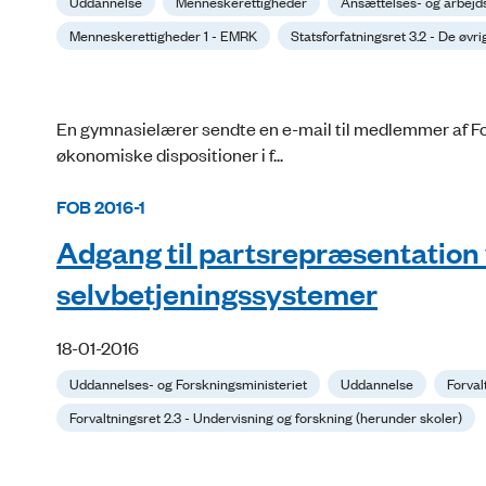
Uddannelse
Menneskerettigheder
Ansættelses- og arbejd
Menneskerettigheder 1 - EMRK
Statsforfatningsret 3.2 - De øv
En gymnasielærer sendte en e-mail til medlemmer af Fol
økonomiske dispositioner i f...
FOB 2016-1
Adgang til partsrepræsentation 
selvbetjeningssystemer
18-01-2016
Uddannelses- og Forskningsministeriet
Uddannelse
Forval
Forvaltningsret 2.3 - Undervisning og forskning (herunder skoler)