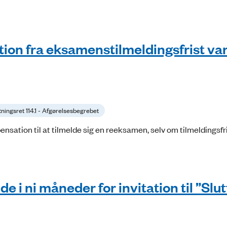
ion fra eksamenstilmeldingsfrist va
tningsret 114.1 - Afgørelsesbegrebet
sation til at tilmelde sig en reeksamen, selv om tilmeldingsfr
e i ni måneder for invitation til ”Slut