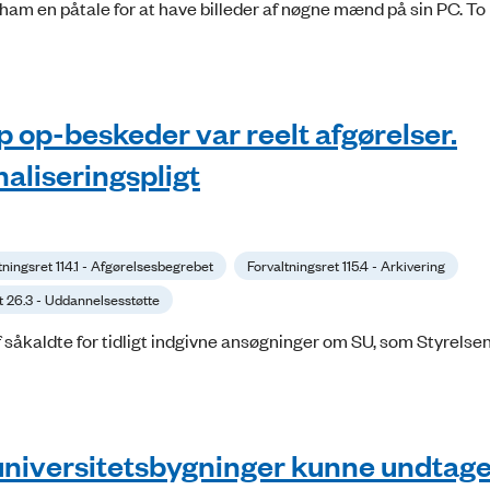
 ham en påtale for at have billeder af nøgne mænd på sin PC. To
 op-beskeder var reelt afgørelser.
aliseringspligt
tningsret 114.1 - Afgørelsesbegrebet
Forvaltningsret 115.4 - Arkivering
t 26.3 - Uddannelsesstøtte
åkaldte for tidligt indgivne ansøgninger om SU, som Styrelsen
universitetsbygninger kunne undtage