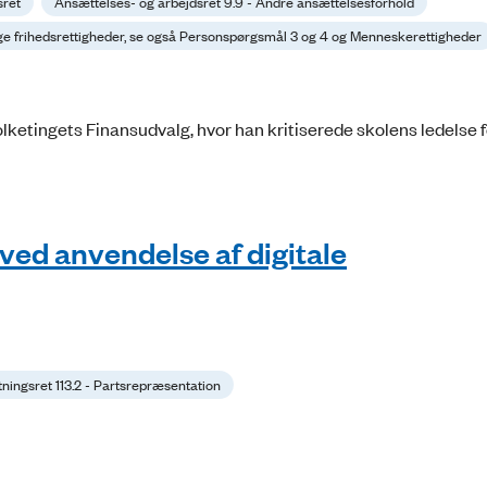
sret
Ansættelses- og arbejdsret 9.9 - Andre ansættelsesforhold
rige frihedsrettigheder, se også Personspørgsmål 3 og 4 og Menneskerettigheder
ketingets Finansudvalg, hvor han kritiserede skolens ledelse 
ved anvendelse af digitale
tningsret 113.2 - Partsrepræsentation