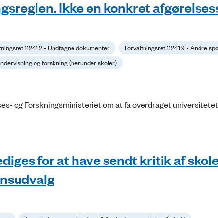
ngsreglen. Ikke en konkret afgørelse
tningsret 11241.2 - Undtagne dokumenter
Forvaltningsret 11241.9 - Andre s
 Undervisning og forskning (herunder skoler)
es- og Forskningsministeriet om at få overdraget universitete
ges for at have sendt kritik af skolen
ansudvalg