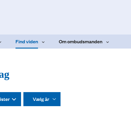
Find viden
Om ombudsmanden
dag
ister