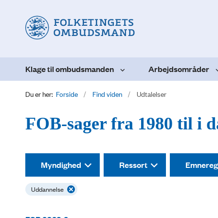
Klage til ombudsmanden
Arbejdsområder
Du er her:
Forside
Find viden
Udtalelser
FOB-sager fra 1980 til i 
Myndighed
Ressort
Emnereg
Uddannelse